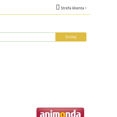
Strefa klienta
na
Marki
Zaloguj się
%
Nowości
Dodaj zgłoszenie
Zgody cookies
łka do 24h
Program Lojalnościowy