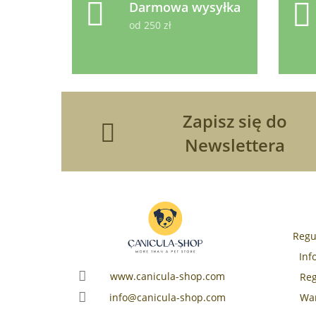
Darmowa wysyłka
od 250 zł
Zapisz się do
Newslettera
Regu
Inf
www.canicula-shop.com
Reg
War
info@canicula-shop.com