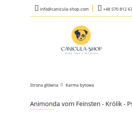
info@canicula-shop.com
+48 570 812 6
Karma weterynaryj
Wysyłka do 24h
Bestsellery
Karma weterynaryjna
Karma bytow
Strona główna
Karma bytowa
K
Animonda vom Feinsten - Królik - P