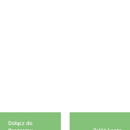
Arthro
Comfort
Syta Micha
icha
Animonda
Animonda
41.99
45 kaps.
Kość do żucia
NIOR
Integra
Integra
Aza
kokos z
ków z
Urinary
Urinary
13.99
31.99
31.99
Kość
batatem 12
ami
Struvitsteine
Struvitsteine
skór
cm WEGE
Kurczak 8 x
Wołowina 8 x
9.99
jago
85g
85g
MIN
Dołącz do