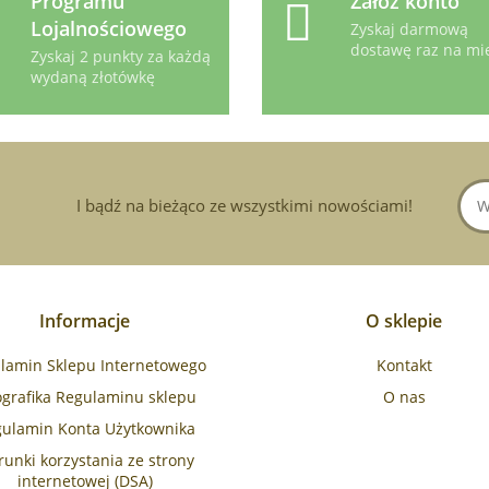
Programu
Załóż konto
Lojalnościowego
Zyskaj darmową
dostawę raz na mi
Zyskaj 2 punkty za każdą
wydaną złotówkę
I bądź na bieżąco ze wszystkimi nowościami!
Informacje
O sklepie
lamin Sklepu Internetowego
Kontakt
ografika Regulaminu sklepu
O nas
ulamin Konta Użytkownika
unki korzystania ze strony
internetowej (DSA)