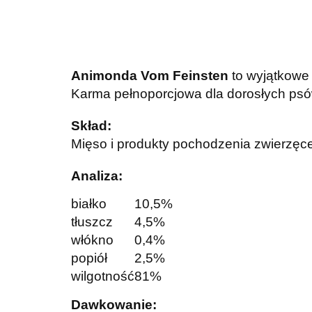
Animonda Vom Feinsten
to w
yjątkowe
Karma pełnoporcjowa dla dorosłych ps
Skład:
Mięso i produkty pochodzenia zwierzęce
Analiza:
białko
10,5%
tłuszcz
4,5%
włókno
0,4%
popiół
2,5%
wilgotność
81%
Dawkowanie: