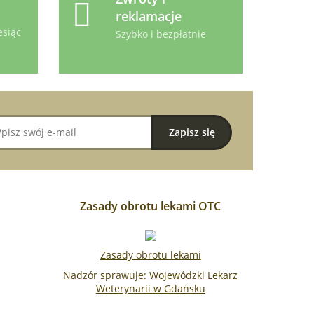
reklamacje
esiąc
Szybko i bezpłatnie
Zasady obrotu lekami OTC
Zasady obrotu lekami
Nadzór sprawuje: Wojewódzki Lekarz
Weterynarii w Gdańsku