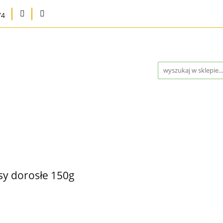
74
na
Karma bytowa
Strefa MED
Pielęgnacja i higie
Program Lojalnościowy
Kontakt
Blog
Outlet 
a
Strefa MED
Pielęgnacja i higiena
Marki
Wysy
ontakt
Blog
Outlet %
Nowości
Bestsellery
sy dorosłe 150g