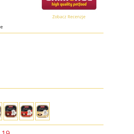
Zobacz Recenzje
łe
.19