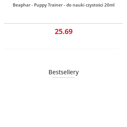
Beaphar - Puppy Trainer - do nauki czystości 20ml
25.69
Bestsellery
Ollo
Pure
Ollo
Indyk
Ollo
Umami
12.99
400g
Uma
Gęś i
Hill's
Hill's
Hill's
12.99