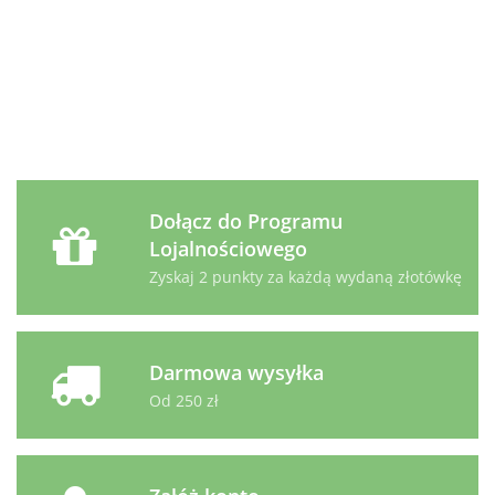
Jagni
Indyk
Prescription
Prescription
Prescription
12.99
i
400g
Diet
Diet
Diet
89.99
53.99
14.49
Woło
z/d Feline
z/d Canine
u/d Canine
400g
1,5kg
Mini 1kg
puszka 370g
Dołącz do Programu
Lojalnościowego
Zyskaj 2 punkty za każdą wydaną złotówkę
Darmowa wysyłka
Od 250 zł