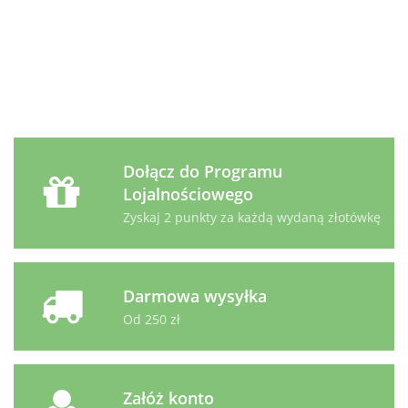
i
400g
Diet
Diet
Diet
89.99
53.99
14.49
Woło
z/d Feline
z/d Canine
u/d Canine
400g
1,5kg
Mini 1kg
puszka 370g
Dołącz do Programu
Lojalnościowego
Zyskaj 2 punkty za każdą wydaną złotówkę
Darmowa wysyłka
Od 250 zł
Załóż konto