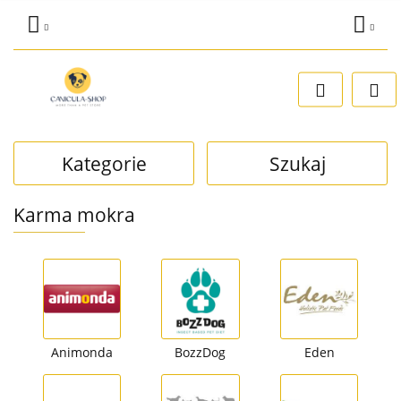
Zaloguj się
Dodaj zgłoszenie
Zgody cookies
Kategorie
Szukaj
Karma mokra
Animonda
BozzDog
Eden