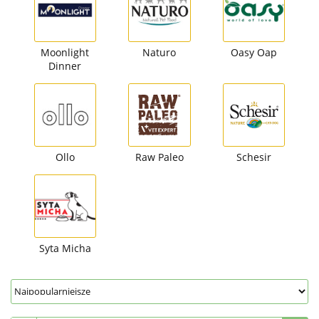
Moonlight
Naturo
Oasy Oap
Dinner
Ollo
Raw Paleo
Schesir
Syta Micha