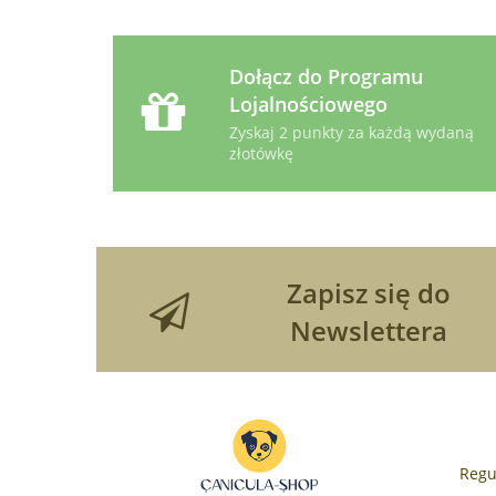
Dołącz do Programu
Lojalnościowego
Zyskaj 2 punkty za każdą wydaną
złotówkę
Zapisz się do
Newslettera
Regu