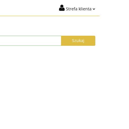
Strefa klienta
iena
Marki
Zaloguj się
 %
Nowości
Dodaj zgłoszenie
Zgody cookies
yłka do 24h
Program Lojalnościowy