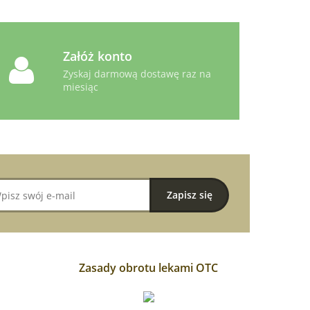
Załóż konto
Zyskaj darmową dostawę raz na
miesiąc
Zasady obrotu lekami OTC