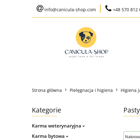
info@canicula-shop.com
+48 570 812 
Karma weterynaryj
Wysyłka do 24h
Bestsellery
Karma weterynaryjna
Karma bytowa
Strona główna
Pielęgnacja i higiena
Higiena 
Ko
Kategorie
Pasty
Karma weterynaryjna
Karma bytowa