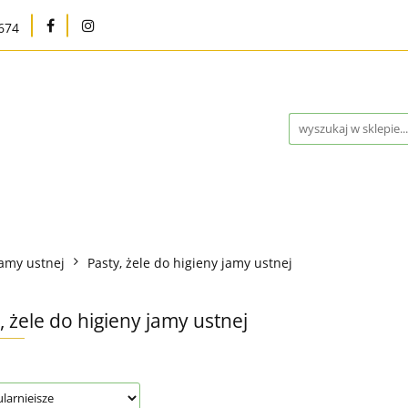
674
na
Karma bytowa
Strefa MED
Pielęgnacja i hig
Program Lojalnościowy
Kontakt
Blog
Outlet
Strefa MED
Pielęgnacja i higiena
Marki
Wys
jamy ustnej
Pasty, żele do higieny jamy ustnej
ntakt
Blog
Outlet %
Nowości
Bestsellery
, żele do higieny jamy ustnej