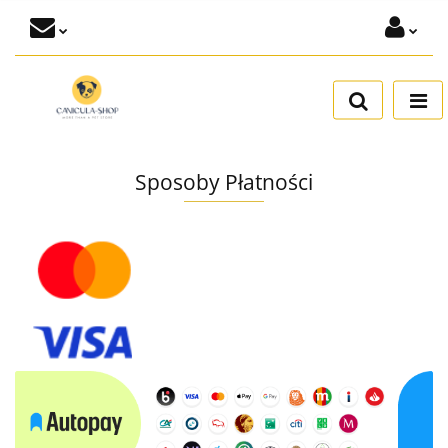
Zaloguj się
Dodaj zgłoszenie
Zgody cookies
Sposoby Płatności