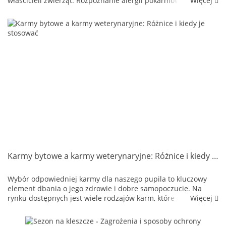
Więcej
właścicieli zwierząt. Rozpoznanie alergii pokarmowej jest
kluczowe dla zdrowia i komfortu życia naszych pupili. W tym
artykule ...
Karmy bytowe a karmy weterynaryjne: Różnice i kiedy je stosować
Wybór odpowiedniej karmy dla naszego pupila to kluczowy
element dbania o jego zdrowie i dobre samopoczucie. Na
Więcej
rynku dostępnych jest wiele rodzajów karm, które można
podzielić na karmy bytowe i weterynaryjne. Zrozumienie
różnic...