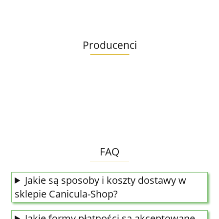
łosoś 
2kg
Producenci
FAQ
Jakie są sposoby i koszty dostawy w
sklepie Canicula-Shop?
Jakie formy płatności są akceptowane