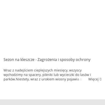
Sezon na kleszcze - Zagrożenia i sposoby ochrony
Wraz z nadejściem cieplejszych miesięcy, wszyscy
wychodzimy na spacery, pikniki lub wycieczki do lasów i
Więcej
parków.Niestety, wraz z urokiem wiosny pojawia się również
wzmożone ryzyko związane z obecnością kleszczy. Te drobne,
ale niebezp...