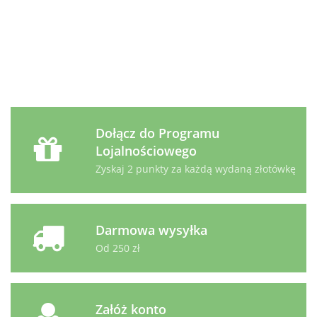
i
400g
Diet
Diet
Diet
89.99
53.99
14.49
Woło
z/d Feline
z/d Canine
u/d Canine
400g
1,5kg
Mini 1kg
puszka 370g
Dołącz do Programu
Lojalnościowego
Zyskaj 2 punkty za każdą wydaną złotówkę
Darmowa wysyłka
Od 250 zł
Załóż konto