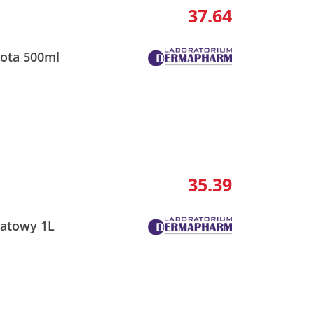
37.64
kota 500ml
35.39
iatowy 1L