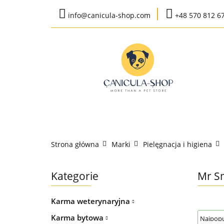
info@canicula-shop.com
+48 570 812 6
Karma weterynaryj
Wysyłka do 24h
Bestsellery
Karma weterynaryjna
Karma bytow
Strona główna
Marki
Pielęgnacja i higiena
K
Kategorie
Mr S
Karma weterynaryjna
Karma bytowa