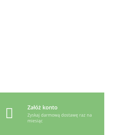
Carny Adult
Koktajl
4.79
Drobiowy 85g
-
Animonda Carny Country
Wołowina, Jagnięcina i
Bażant - Koty dorosłe 100g
3.99
Załóż konto
Zyskaj darmową dostawę raz na
miesiąc