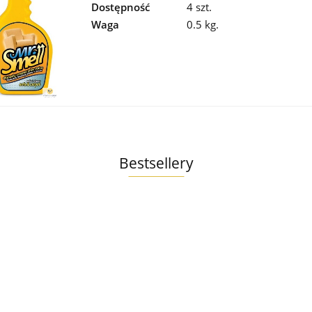
Dostępność
4 szt.
Waga
0.5 kg.
Bestsellery
o
re
Ollo
yk
Ollo
Umami
9
g
Umami
Gęś i
12.99
Ollo Umami
Kaczka i
Indyk