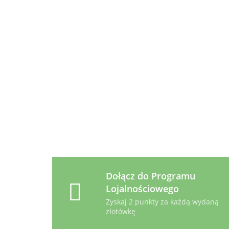
Diet
Diet
Diet
89.99
53.99
14.49
z/d Feline
z/d Canine
u/d Canine
1,5kg
Mini 1kg
puszka 370g
Dołącz do Programu
Lojalnościowego
Zyskaj 2 punkty za każdą wydaną
złotówkę