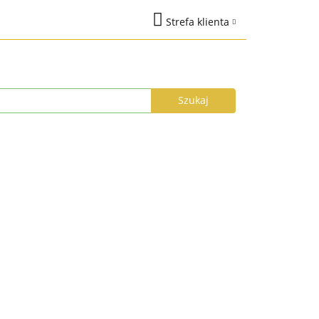
Strefa klienta
na
Marki
Zaloguj się
%
Nowości
Dodaj zgłoszenie
Zgody cookies
łka do 24h
Program Lojalnościowy