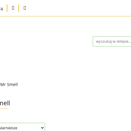
74
na
Karma bytowa
Strefa MED
Pielęgnacja i higie
Program Lojalnościowy
Kontakt
Blog
Outlet 
a
Strefa MED
Pielęgnacja i higiena
Marki
Wysy
Mr Smell
ontakt
Blog
Outlet %
Nowości
Bestsellery
mell