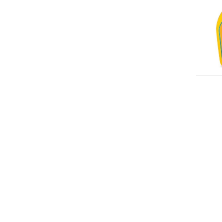
Oll
Pu
Ind
12.9
400
Hill's
Hill's
Hill's
Prescription
Prescription
Prescription