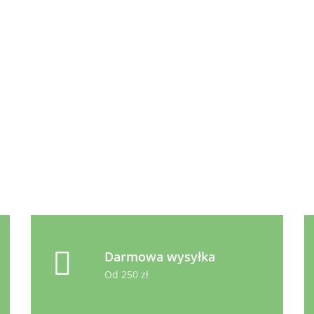
12.99
Jagnięcina i
Indyk 400g
400g
Wołowina 400g
12.99
Animonda Carny
Country
Kurczak, Kaczka i Gęś 
3.99
Koty dorosłe 100g
Darmowa wysyłka
Od 250 zł