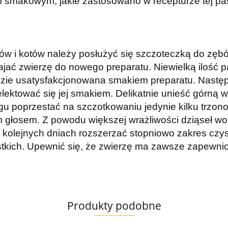
m smakowym, jakie zastosowano w recepturze tej pas
w i kotów należy posłużyć się szczoteczką do zęb
ajać zwierzę do nowego preparatu. Niewielką ilość p
będzie usatysfakcjonowana smakiem preparatu. Nastę
 delektować się jej smakiem. Delikatnie unieść górn
u poprzestać na szczotkowaniu jedynie kilku trzono
 głosem. Z powodu większej wrażliwości dziąseł wok
W kolejnych dniach rozszerzać stopniowo zakres c
kich. Upewnić się, że zwierzę ma zawsze zapewnio
Produkty podobne