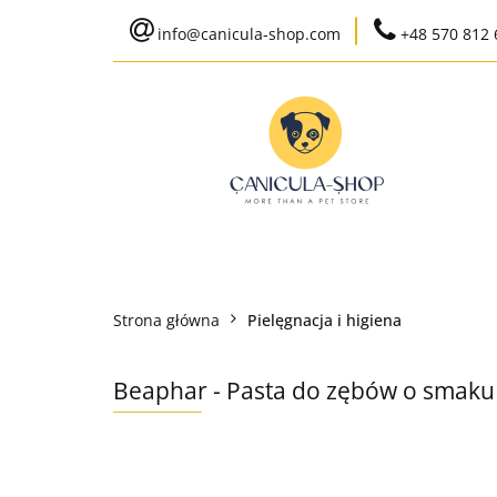
info@canicula-shop.com
+48 570 812 
Karma weterynaryj
Wysyłka do 24h
Bestsellery
Karma weterynaryjna
Karma bytowa
Strona główna
Pielęgnacja i higiena
Ko
Beaphar - Pasta do zębów o smaku 