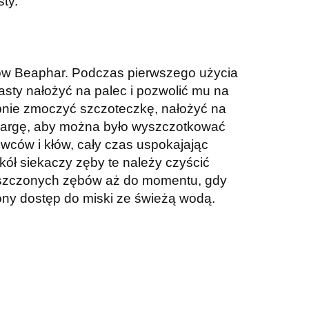
ty.
ów Beaphar. Podczas pierwszego użycia
asty nałożyć na palec i pozwolić mu na
pnie zmoczyć szczoteczkę, nałożyć na
ą wargę, aby można było wyszczotkować
wców i kłów, cały czas uspokajając
ół siekaczy zęby te należy czyścić
zyszczonych zębów aż do momentu, gdy
ny dostęp do miski ze świeżą wodą.