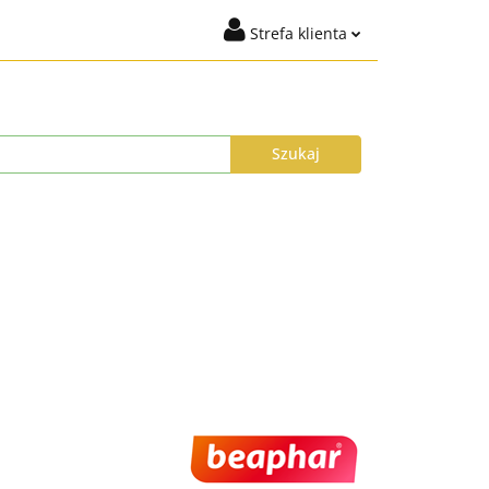
Strefa klienta
igiena
Marki
Zaloguj się
t %
Nowości
Dodaj zgłoszenie
Zgody cookies
ysyłka do 24h
Program Lojalnościowy