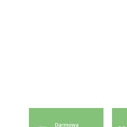
Lab V
Syta M
Olej z
CHEF JU
Łososia
Mix sma
10.99
100% Dla
109.99
warzyw
Psa i Kota
400g
100ml
Beaphar
No Stress Calming Refill -
wkład do aromatyzera
39.99
behawioralnego dla
kotów 30ml
Darmowa