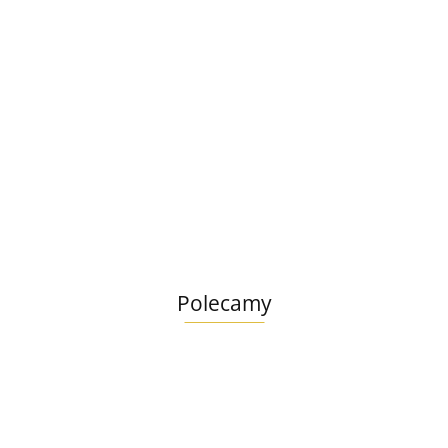
 [FR179120]
Polecamy
Lab V