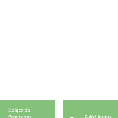
Arthro
Comfort
Syta Micha
Animonda
Animonda
icha
41.99
45 kaps.
Kość do
Integra
Integra
NIOR
Aza
żucia kokos z
Urinary
Urinary
ków z
13.99
31.99
31.99
Kość
batatem 12
Struvitsteine
Struvitsteine
ami
skór
cm WEGE
Kurczak 8 x
Wołowina 8 x
9.99
jago
85g
85g
MIN
Dołącz do
Programu
Załóż konto