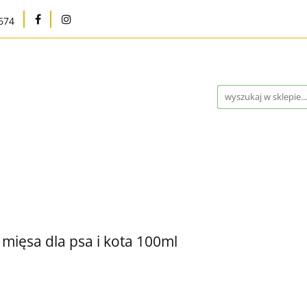
674
na
Karma bytowa
Strefa MED
Pielęgnacja i h
Program Lojalnościowy
Kontakt
Blog
Outle
Strefa MED
Pielęgnacja i higiena
Marki
W
ntakt
Blog
Outlet %
Nowości
Bestsellery
mięsa dla psa i kota 100ml