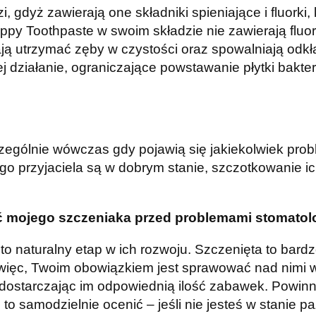
zi, gdyż zawierają one składniki spieniające i fluork
ppy Toothpaste w swoim składzie nie zawierają fluo
ją utrzymać zęby w czystości oraz spowalniają odk
j działanie, ograniczające powstawanie płytki bakter
zczególnie wówczas gdy pojawią się jakiekolwiek pro
 przyjaciela są w dobrym stanie, szczotkowanie ic
ić mojego szczeniaka przed problemami stomato
 to naturalny etap w ich rozwoju. Szczenięta to bard
ięc, Twoim obowiązkiem jest sprawować nad nimi wł
 dostarczając im odpowiednią ilość zabawek. Powin
o samodzielnie ocenić – jeśli nie jesteś w stanie p