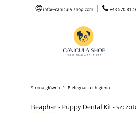
info@canicula-shop.com
+48 570 812 
Karma weterynaryj
Wysyłka do 24h
Bestsellery
Karma weterynaryjna
Karma bytowa
Strona główna
Pielęgnacja i higiena
Ko
Beaphar - Puppy Dental Kit - szczo