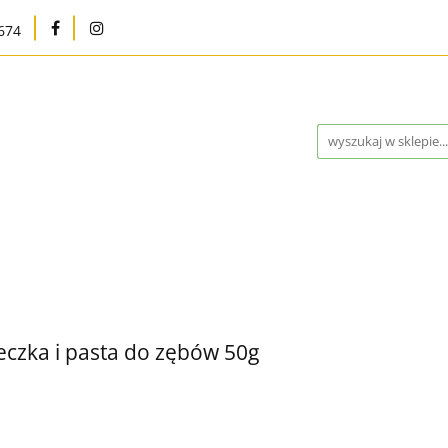
674
na
Karma bytowa
Strefa MED
Pielęgnacja i h
Program Lojalnościowy
Kontakt
Blog
Outle
Strefa MED
Pielęgnacja i higiena
Marki
W
ntakt
Blog
Outlet %
Nowości
Bestsellery
teczka i pasta do zębów 50g