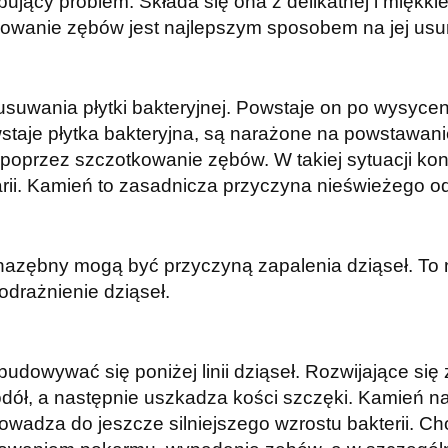
ujący problem. Składa się ona z delikatnej i miękkie
owanie zębów jest najlepszym sposobem na jej usun
uwania płytki bakteryjnej. Powstaje on po wysyceniu
staje płytka bakteryjna, są narażone na powstawani
oprzez szczotkowanie zębów. W takiej sytuacji koni
rii. Kamień to zasadnicza przyczyna nieświeżego o
 nazębny mogą być przyczyną zapalenia dziąseł. To 
podrażnienie dziąseł.
owywać się poniżej linii dziąseł. Rozwijające się 
dół, a następnie uszkadza kości szczęki. Kamień na
owadza do jeszcze silniejszego wzrostu bakterii. 