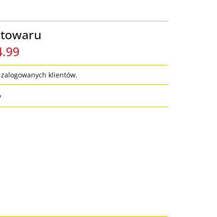
 towaru
4.99
a zalogowanych klientów.
y