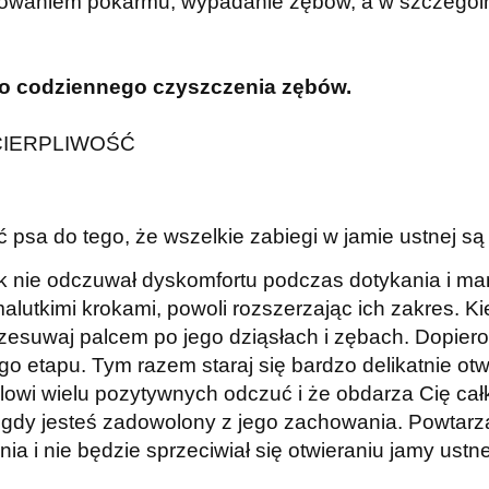
yjmowaniem pokarmu, wypadanie zębów, a w szczegó
o codziennego czyszczenia zębów.
 I CIERPLIWOŚĆ
 psa do tego, że wszelkie zabiegi w jamie ustnej 
ak nie odczuwał dyskomfortu podczas dotykania i mani
lutkimi krokami, powoli rozszerzając ich zakres. Ki
przesuwaj palcem po jego dziąsłach i zębach. Dopier
o etapu. Tym razem staraj się bardzo delikatnie otw
lowi wielu pozytywnych odczuć i że obdarza Cię ca
y jesteś zadowolony z jego zachowania. Powtarzaj 
nia i nie będzie sprzeciwiał się otwieraniu jamy ustn