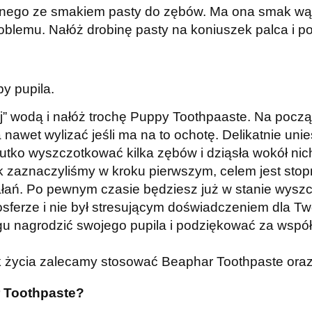
ego ze smakiem pasty do zębów. Ma ona smak wątró
blemu. Nałóż drobinę pasty na koniuszek palca i poz
y pupila.
” wodą i nałóż trochę Puppy Toothpaaste. Na począ
awet wylizać jeśli ma na to ochotę. Delikatnie unie
leciutko wyszczotkować kilka zębów i dziąsła wokół ni
k zaznaczyliśmy w kroku pierwszym, celem jest sto
łań. Po pewnym czasie będziesz już w stanie wyszc
osferze i nie był stresującym doświadczeniem dla T
 nagrodzić swojego pupila i podziękować za współ
ok życia zalecamy stosować Beaphar Toothpaste ora
 Toothpaste?