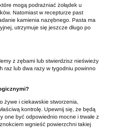
i, które mogą podrażniać żołądek u
rków. Natomiast w recepturze past
ładanie kamienia nazębnego. Pasta ma
yjnej, utrzymuje się jeszcze długo po
blemy z zębami lub stwierdzisz nieświeży
h raz lub dwa razy w tygodniu powinno
logicznymi?
zo żywe i ciekawskie stworzenia,
aściwą kontrolę. Upewnij się, że będą
ny one być odpowiednio mocne i trwałe z
aznokciem wgnieść powierzchni takiej