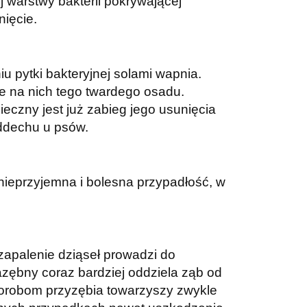
j warstwy bakterii pokrywającej
ięcie.
 pytki bakteryjnej solami wapnia.
e na nich tego twardego osadu.
eczny jest już zabieg jego usunięcia
ddechu u psów.
nieprzyjemna i bolesna przypadłość, w
zapalenie dziąseł prowadzi do
zębny coraz bardziej oddziela ząb od
Chorobom przyzębia towarzyszy zwykle