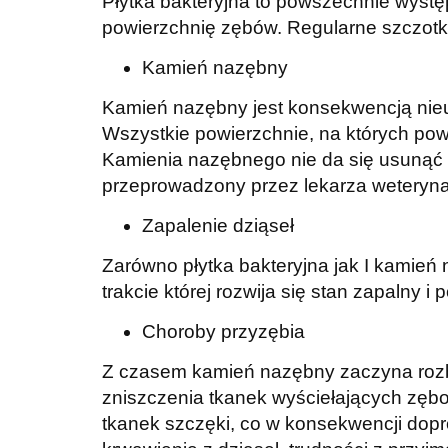
Płytka bakteryjna to powszechnie występ
powierzchnię zębów. Regularne szczotk
Kamień nazębny
Kamień nazębny jest konsekwencją nieus
Wszystkie powierzchnie, na których pow
Kamienia nazębnego nie da się usunąć p
przeprowadzony przez lekarza weteryna
Zapalenie dziąseł
Zarówno płytka bakteryjna jak I kamień
trakcie której rozwija się stan zapalny i 
Choroby przyzębia
Z czasem kamień nazębny zaczyna rozbud
zniszczenia tkanek wyściełających zębo
tkanek szczęki, co w konsekwencji dopr