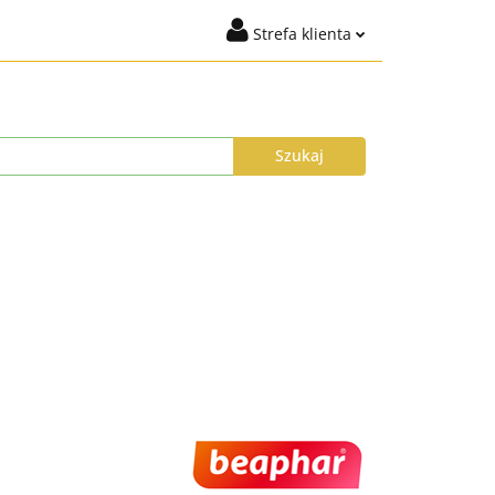
Strefa klienta
igiena
Marki
Zaloguj się
t %
Nowości
Dodaj zgłoszenie
Zgody cookies
ysyłka do 24h
Program Lojalnościowy