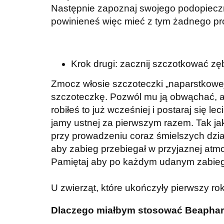
Następnie zapoznaj swojego podopieczn
powinieneś więc mieć z tym żadnego pro
Krok drugi: zacznij szczotkować zęb
Zmocz włosie szczoteczki „naparstkowej
szczoteczkę. Pozwól mu ją obwąchać, a n
robiłeś to już wcześniej i postaraj się 
jamy ustnej za pierwszym razem. Tak ja
przy prowadzeniu coraz śmielszych dzia
aby zabieg przebiegał w przyjaznej atm
Pamiętaj aby po każdym udanym zabiegu
U zwierząt, które ukończyły pierwszy r
Dlaczego miałbym stosować Beaphar