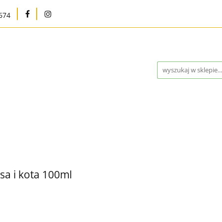
674
na
Karma bytowa
Strefa MED
Pielęgnacja i h
Program Lojalnościowy
Kontakt
Blog
Outle
Strefa MED
Pielęgnacja i higiena
Marki
W
ntakt
Blog
Outlet %
Nowości
Bestsellery
sa i kota 100ml