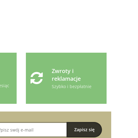
Zwroty i
reklamacje
esiąc
Szybko i bezpłatnie