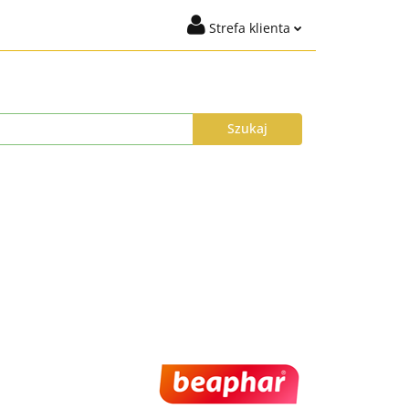
Strefa klienta
igiena
Marki
Zaloguj się
t %
Nowości
Dodaj zgłoszenie
Zgody cookies
ysyłka do 24h
Program Lojalnościowy