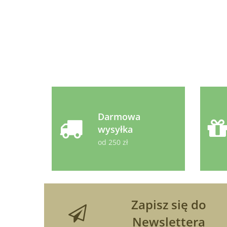
behawioralnego dla
kotów 30ml
Darmowa
wysyłka
od 250 zł
Zapisz się do
Newslettera