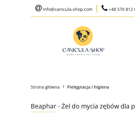
info@canicula-shop.com
+48 570 812 
Karma weterynaryj
Wysyłka do 24h
Bestsellery
Karma weterynaryjna
Karma bytowa
Strona główna
Pielęgnacja i higiena
Ko
Beaphar - Żel do mycia zębów dla p