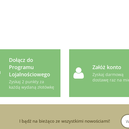
Dołącz do
Programu
Załóż konto
Lojalnościowego
Zyskaj darmową
dostawę raz na mi
Zyskaj 2 punkty za
każdą wydaną złotówkę
I bądź na bieżąco ze wszystkimi nowościami!