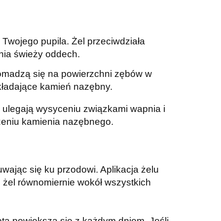
wojego pupila. Żel przeciwdziała
wnia świeży oddech.
 gromadzą się na powierzchni zębów w
zkładające kamień nazębny.
j ulegają wysyceniu związkami wapnia i
rzeniu kamienia nazębnego.
wając się ku przodowi. Aplikacja żelu
zi żel równomiernie wokół wszystkich
kota powiększa się z każdym dniem. Jeśli