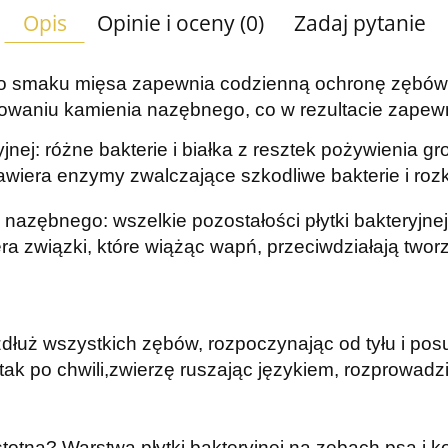
Opis
Opinie i oceny (0)
Zadaj pytanie
o smaku mięsa zapewnia codzienną ochronę zębów T
ormowaniu kamienia nazębnego, co w rezultacie zape
ryjnej: różne bakterie i białka z resztek pożywienia
 zawiera enzymy zwalczające szkodliwe bakterie i ro
nazębnego: wszelkie pozostałości płytki bakteryjne
ra związki, które wiążąc wapń, przeciwdziałają two
łuż wszystkich zębów, rozpoczynając od tyłu i posu
i tak po chwili,zwierzę ruszając językiem, rozprowad
istotna? Warstwa płytki bakteryjnej na zębach psa i 