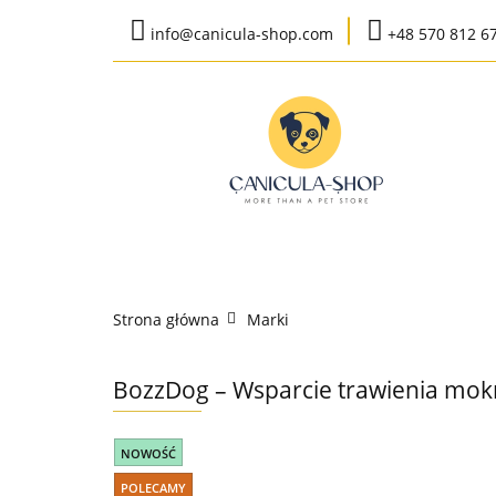
info@canicula-shop.com
+48 570 812 6
Karma weterynaryj
Wysyłka do 24h
Bestsellery
Karma weterynaryjna
Karma bytow
Strona główna
Marki
K
BozzDog – Wsparcie trawienia mok
NOWOŚĆ
POLECAMY