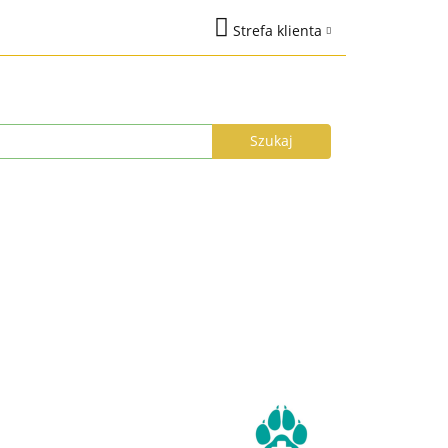
Strefa klienta
na
Marki
Zaloguj się
%
Nowości
Dodaj zgłoszenie
Zgody cookies
łka do 24h
Program Lojalnościowy