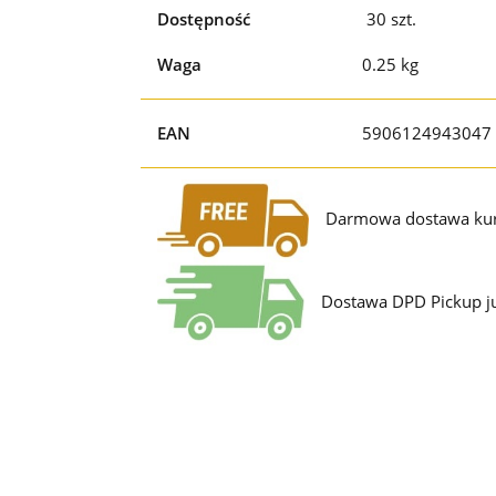
Dostępność
30
szt.
Waga
0.25 kg
EAN
5906124943047
Darmowa dostawa kur
Dostawa DPD Pickup ju