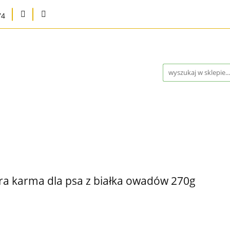
74
na
Karma bytowa
Strefa MED
Pielęgnacja i higie
Program Lojalnościowy
Kontakt
Blog
Outlet 
a
Strefa MED
Pielęgnacja i higiena
Marki
Wysy
ontakt
Blog
Outlet %
Nowości
Bestsellery
ra karma dla psa z białka owadów 270g