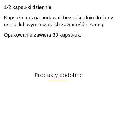
1-2 kapsułki dziennie
Kapsułki można podawać bezpośrednio do jamy
ustnej lub wymieszać ich zawartość z karmą.
Opakowanie zawiera 30 kapsułek.
Produkty podobne
Lab V
Lab V
Lab V
Lab V
Lab V
Lab V
Hepato
Olej z
Olej z
Olej z
Arthro
Immuno