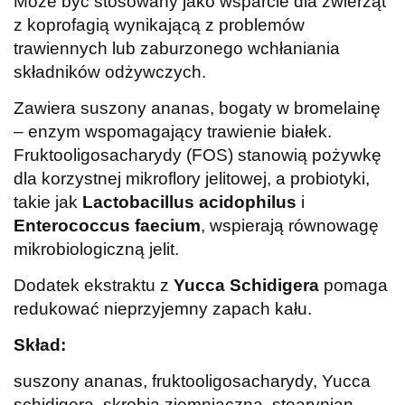
Może być stosowany jako wsparcie dla zwierząt
z koprofagią wynikającą z problemów
trawiennych lub zaburzonego wchłaniania
składników odżywczych.
Zawiera suszony ananas, bogaty w bromelainę
– enzym wspomagający trawienie białek.
Fruktooligosacharydy (FOS) stanowią pożywkę
dla korzystnej mikroflory jelitowej, a probiotyki,
takie jak
Lactobacillus acidophilus
i
Enterococcus faecium
, wspierają równowagę
mikrobiologiczną jelit.
Dodatek ekstraktu z
Yucca Schidigera
pomaga
redukować nieprzyjemny zapach kału.
Skład:
suszony ananas, fruktooligosacharydy, Yucca
schidigera, skrobia ziemniaczna, stearynian