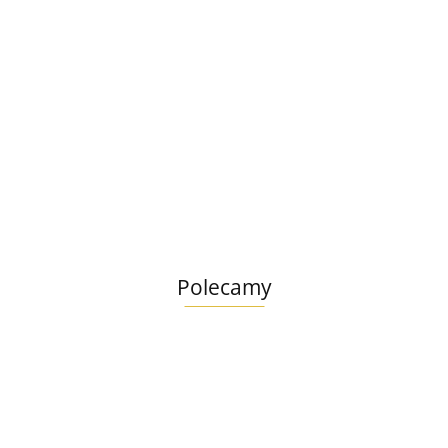
DermaPharm
Stress Out Shot dla psa i kota blister 10 tabl.
27.99
Polecamy
Lab V
Lab V
Syta
Olej z
Arthro
Micha