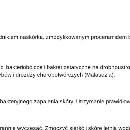
ładnikiem naskórka, zmodyfikowanym proceramidem b
 bakteriobójcze i bakteriostatyczne na drobnoustro
ybów i drożdży chorobotwórczych (Malasezia).
u bakteryjnego zapalenia skóry. Utrzymanie prawidłowe
tarannie wyczesać. Zmoczyć sierść i skórę letnią w