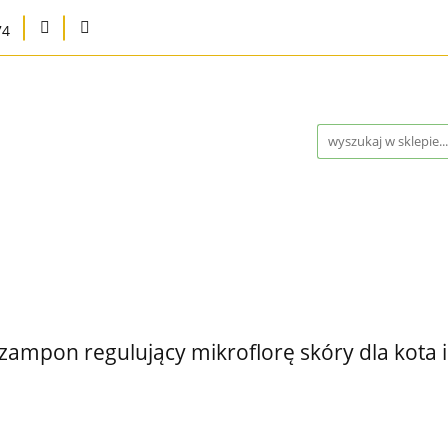
74
na
Karma bytowa
Strefa MED
Pielęgnacja i higie
Program Lojalnościowy
Kontakt
Blog
Outlet 
a
Strefa MED
Pielęgnacja i higiena
Marki
Wysy
ontakt
Blog
Outlet %
Nowości
Bestsellery
mpon regulujący mikroflorę skóry dla kota 