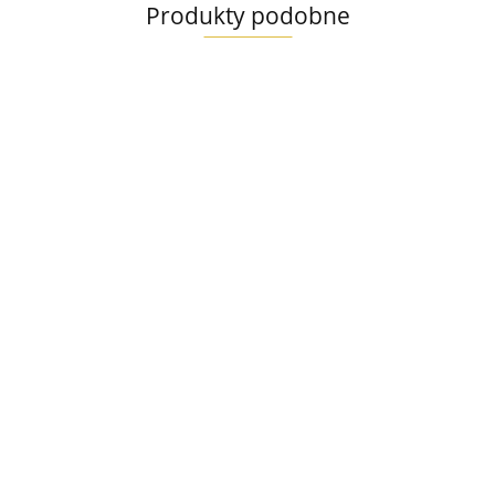
Produkty podobne
exoderm
matologiczny