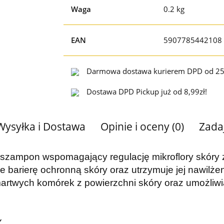
Waga
0.2 kg
EAN
5907785442108
Darmowa dostawa kurierem DPD od 25
Dostawa DPD Pickup już od 8,99zł!
Wysyłka i Dostawa
Opinie i oceny (0)
Zada
 s
zampon wspomagający regulację mikroflory skóry z 
e barierę ochronną skóry oraz utrzymuje jej nawilż
artwych komórek z powierzchni skóry oraz umożliwia
Y