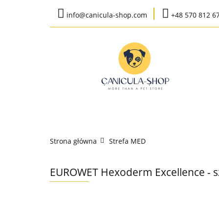
info@canicula-shop.com
+48 570 812 6
Karma weterynaryj
Wysyłka do 24h
Bestsellery
Karma weterynaryjna
Karma bytow
Strona główna
Strefa MED
K
EUROWET Hexoderm Excellence - sza