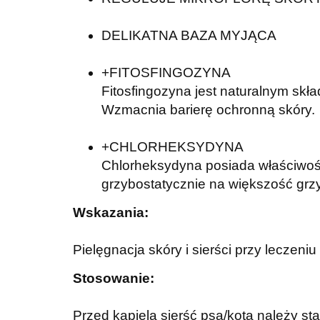
DELIKATNA BAZA MYJĄCA
+FITOSFINGOZYNA
Fitosfingozyna jest naturalnym sk
Wzmacnia barierę ochronną skóry.
+CHLORHEKSYDYNA
Chlorheksydyna posiada właściwości
grzybostatycznie na większość grz
Wskazania:
Pielęgnacja skóry i sierści przy leczeni
Stosowanie:
Przed kąpielą sierść psa/kota należy s