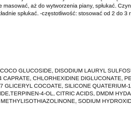
tnie masować, aż do wytworzenia piany, spłukać. Cz
dokładnie spłukać. -częstotliwość: stosować od 2 do 3
COCO GLUCOSIDE, DISODIUM LAURYL SULFOSU
 CAPRATE, CHLORHEXIDINE DIGLUCONATE, P
GLICERYL COCOATE, SILICONE QUATERIUM-17,
,TERPINEN-4-OL, CITRIC ACIDS, DMDM HYDA
METHYLISOTHIAZOLINONE, SODIUM HYDROXI