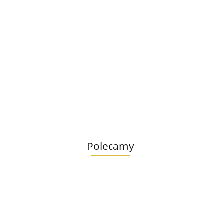
EUROWET Hexoderm
szampon dermatologiczny saszetka 20ml -
sztuka
5.99
Polecamy
Lab V