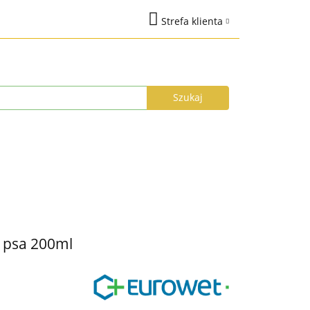
Strefa klienta
na
Marki
Zaloguj się
%
Nowości
Dodaj zgłoszenie
Zgody cookies
łka do 24h
Program Lojalnościowy
i psa 200ml