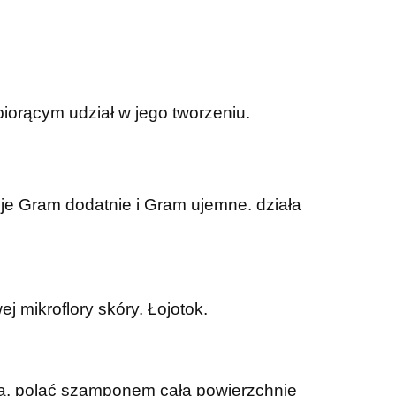
iorącym udział w jego tworzeniu.
je Gram dodatnie i Gram ujemne. działa
j mikroflory skóry. Łojotok.
odą, polać szamponem całą powierzchnię