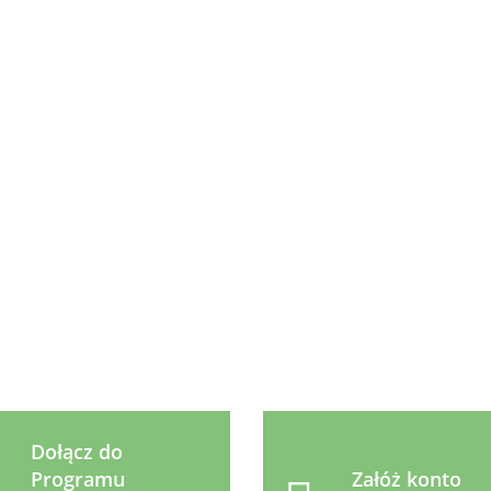
Arthro
Comfort
Syta Micha
icha
Animonda
Animonda
41.99
45 kaps.
Kość do żucia
NIOR
Integra
Integra
Aza
kokos z
ków z
Urinary
Urinary
13.99
31.99
31.99
Kość
batatem 12
ami
Struvitsteine
Struvitsteine
skór
cm WEGE
Kurczak 8 x
Wołowina 8 x
9.99
jago
85g
85g
MIN
Dołącz do
Programu
Załóż konto