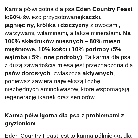
Karma półwilgotna dla psa
Eden Country Feast
to
60%
świeżo przygotowanej
kaczki,
jagnięciny, królika i dziczyzny
z owocami,
warzywami, witaminami, a także minerałami.
Na
100% składników mięsnych – 80% mięso
mięśniowe, 10% kości i 10% podroby (5%
wątroba i 5% inne podroby)
. Ta karma dla psa
z dużą zawartością mięsa jest przeznaczona dla
psów dorosłych
, zwłaszcza
aktywnych
,
ponieważ zawiera największą liczbę
niezbędnych aminokwasów, które wspomagają
regenerację tkanek oraz seniorów.
Karma półwilgotna dla psa z problemami z
gryzieniem
Eden Country Feast jest to karma półmiękka dla