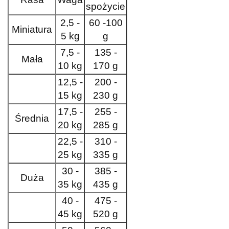
spożycie
2,5 -
60 -100
Miniatura
5 kg
g
7,5 -
135 -
Mała
10 kg
170 g
12,5 -
200 -
15 kg
230 g
17,5 -
255 -
Średnia
20 kg
285 g
22,5 -
310 -
25 kg
335 g
30 -
385 -
Duża
35 kg
435 g
40 -
475 -
45 kg
520 g