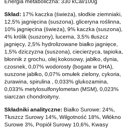
Energia metaboliczna: 330 kCal/100g
Skład:
17% kaczka (świeża), słodkie ziemniaki,
12,5% jagnięcina (suszona), gliceryna roślinna,
10% jagnięcina (świeża), 9% kaczka (suszona),
4% królik (suszony), lucerna, 3,5% tłuszcz
jagnięcy, 2,5% hydrolizowane białko jagnięce,
1,5% dziczyzna (suszona), ciecierzyca, tapioka,
błonnik z grochu, olej kokosowy, jabłko, dynia,
czosnek, 0,07% wodorosty (bogate w DHA),
suszone jabłko, 0,07% omułek zielony, cykoria,
żurawina, spirulina , 0,033% glukozamina,
0,033% metylosulfonylometan (MSM), 0,023%
siarczan chondroityny.
Składniki analityczne:
Białko Surowe: 24%,
Tłuszcz Surowy 14%, Wilgotność 18%, Włókno
Surowe 3%, Popiół Surowy 10,6%, Kwasy