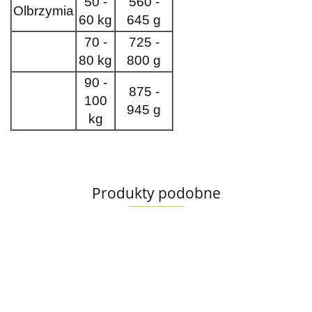
50 -
560 -
Olbrzymia
60 kg
645 g
70 -
725 -
80 kg
800 g
90 -
875 -
100
945 g
kg
Produkty podobne
Eden
Eden
Eden
Eden