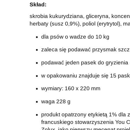
Skład:
skrobia kukurydziana, gliceryna, koncent
herbaty (susz 0,9%), poliol (erytrytol),
dla psów o wadze do 10 kg
zaleca się podawać przysmak szcze
podawać jeden pasek do gryzienia 
w opakowaniu znajduje się 15 pask
wymiary: 160 x 220 mm
waga 228 g
produkt opatrzony etykietą 1% dla 
francuskiego stowarzyszenia You Ca
Zolux, jako pierwszy mecenat projek