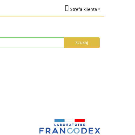
Strefa klienta
na
Marki
Zaloguj się
%
Nowości
Dodaj zgłoszenie
Zgody cookies
łka do 24h
Program Lojalnościowy