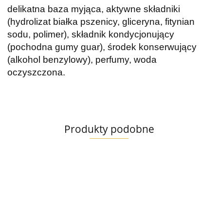
delikatna baza myjąca, aktywne składniki
(hydrolizat białka pszenicy, gliceryna, fitynian
sodu, polimer), składnik kondycjonujący
(pochodna gumy guar), środek konserwujący
(alkohol benzylowy), perfumy, woda
oczyszczona.
Produkty podobne
Francodex
Francodex
Francodex
Francode
Szampon
Szampon
Szampon
Szampon