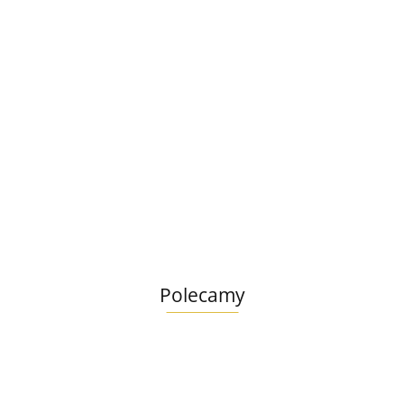
Francodex
Szampon dla szczeniąt saszetka 20ml
2.79
Polecamy