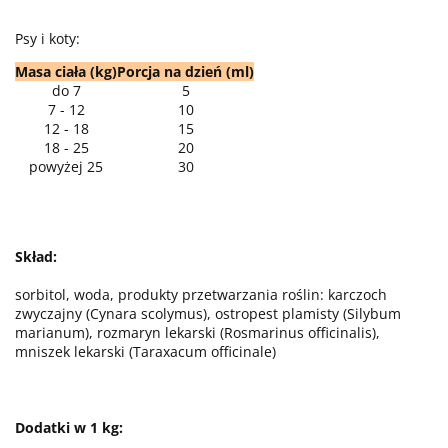
Psy i koty:
Masa ciała (kg)
Porcja na dzień (ml)
do 7
5
7 - 12
10
12 - 18
15
18 - 25
20
powyżej 25
30
Skład:
sorbitol, woda, produkty przetwarzania roślin: karczoch
zwyczajny (Cynara scolymus), ostropest plamisty (Silybum
marianum), rozmaryn lekarski (Rosmarinus officinalis),
mniszek lekarski (Taraxacum officinale)
Dodatki w 1 kg: