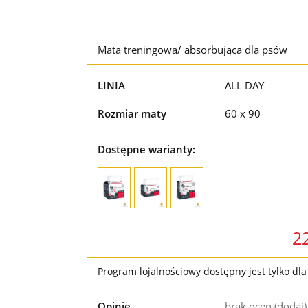
Mata treningowa/ absorbująca dla psów
LINIA
ALL DAY
Rozmiar maty
60 x 90
Dostępne warianty:
2
Program lojalnościowy dostępny jest tylko dl
Opinie
brak ocen
(dodaj)