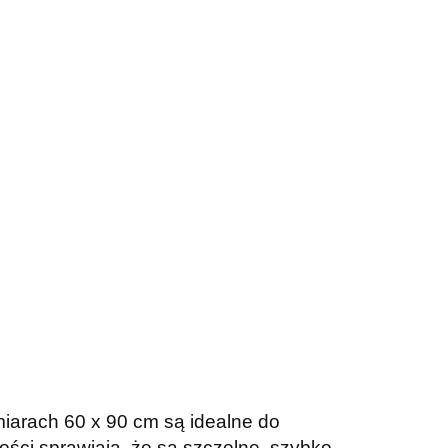
miarach 60 x 90 cm są idealne do
ości sprawiają, że są szczelne, szybko