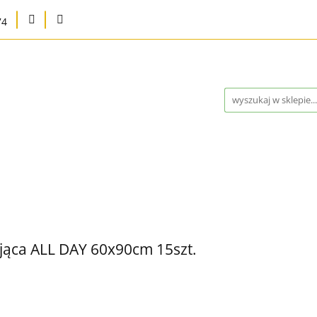
74
na
Karma bytowa
Strefa MED
Pielęgnacja i higie
Program Lojalnościowy
Kontakt
Blog
Outlet 
a
Strefa MED
Pielęgnacja i higiena
Marki
Wysy
ontakt
Blog
Outlet %
Nowości
Bestsellery
jąca ALL DAY 60x90cm 15szt.