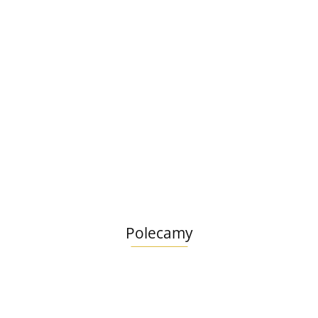
M Pets
Mata treningowa/ absorbująca EASY FIX
60x60cm 30szt.
M Pet
34.99
Mata 
60x90
52.99
Polecamy