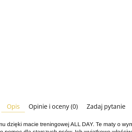
Opis
Opinie i oceny (0)
Zadaj pytanie
mu dzięki macie treningowej ALL DAY. Te maty o wy
ako pomoc dla starszych psów. Ich wyjątkowe właściw