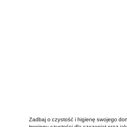
Zadbaj o czystość i higienę swojego do
treningu czystości dla szczeniąt oraz j