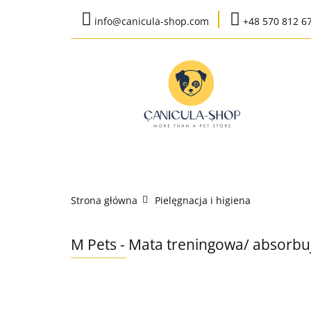
info@canicula-shop.com
+48 570 812 6
Karma weterynaryj
Wysyłka do 24h
Bestsellery
Karma weterynaryjna
Karma bytow
Strona główna
Pielęgnacja i higiena
K
M Pets - Mata treningowa/ absorbu