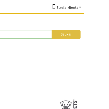
Strefa klienta
na
Marki
Zaloguj się
%
Nowości
Dodaj zgłoszenie
Zgody cookies
łka do 24h
Program Lojalnościowy