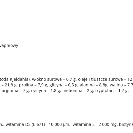
uwapniowy
toda Kjeldahla), włókno surowe – 0,7 g, oleje i tłuszcze surowe – 1
 21,8 g, prolina – 7,9 g, glicyna – 6,5 g, alanina – 8,8g, walina – 7,7
, arginina – 7 g, cystyna – 1,8 g, metionina – 2 g, tryptofan – 1,7 g.
m., witamina D3 (E 671) - 10 000 j.m., witamina E - 2 000 mg, biotyn