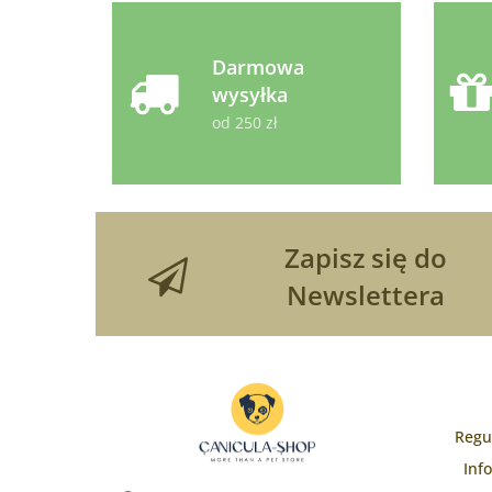
Darmowa
wysyłka
od 250 zł
Zapisz się do
Newslettera
Regu
Inf