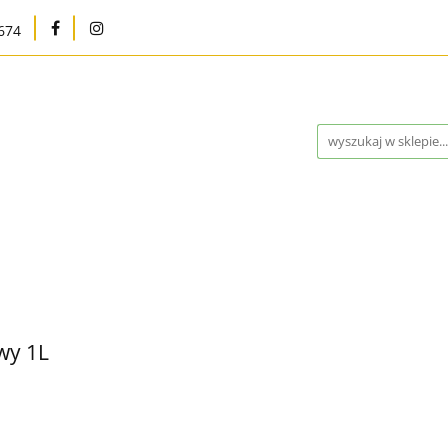
674
na
Karma bytowa
Strefa MED
Pielęgnacja i h
Program Lojalnościowy
Kontakt
Blog
Outle
Strefa MED
Pielęgnacja i higiena
Marki
W
ntakt
Blog
Outlet %
Nowości
Bestsellery
wy 1L