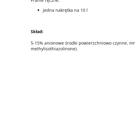
Pranie ręczne:
jedna nakrętka na 10 l
Skład:
5-15% anionowe środki powierzchniowo czynne, mnie
methylisothiazolinone).