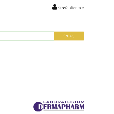
Strefa klienta
igiena
Marki
Zaloguj się
t %
Nowości
Dodaj zgłoszenie
Zgody cookies
ysyłka do 24h
Program Lojalnościowy