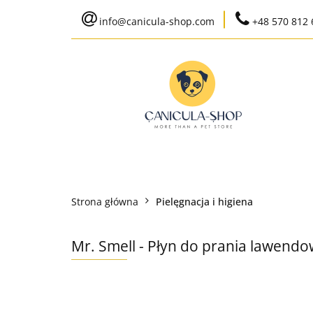
info@canicula-shop.com
+48 570 812 
Karma weterynaryj
Wysyłka do 24h
Bestsellery
Karma weterynaryjna
Karma bytowa
Strona główna
Pielęgnacja i higiena
Ko
Mr. Smell - Płyn do prania lawendo