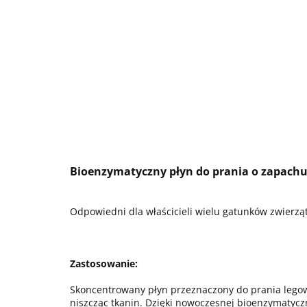
Bioenzymatyczny płyn do prania o zapac
Odpowiedni dla właścicieli wielu gatunków zwierząt: 
Zastosowanie:
Skoncentrowany płyn przeznaczony do prania legow
niszcząc tkanin. Dzięki nowoczesnej bioenzymatyczn