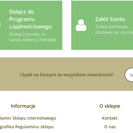
Dołącz do
Programu
Załóż konto
Lojalnościowego
Zyskaj darmową
dostawę raz na mi
Zyskaj 2 punkty za
każdą wydaną złotówkę
I bądź na bieżąco ze wszystkimi nowościami!
Informacje
O sklepie
lamin Sklepu Internetowego
Kontakt
ografika Regulaminu sklepu
O nas