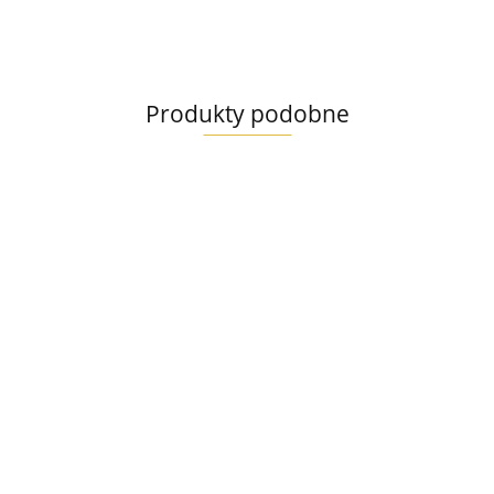
Produkty podobne
Ollo
Ollo
Pure
Pure
Ollo
Koń
Indyk
Ollo
17.99
12.99
Umami
400g
400g
Umami
Gęś i Indyk
12.99
Kaczka i
400g
Ollo Umami
12.99
Indyk 400g
Jagnięcina i
Wołowina 400g
12.99