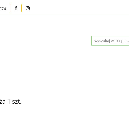
674
na
Karma bytowa
Strefa MED
Pielęgnacja i h
Program Lojalnościowy
Kontakt
Blog
Outle
Strefa MED
Pielęgnacja i higiena
Marki
W
ntakt
Blog
Outlet %
Nowości
Bestsellery
a 1 szt.