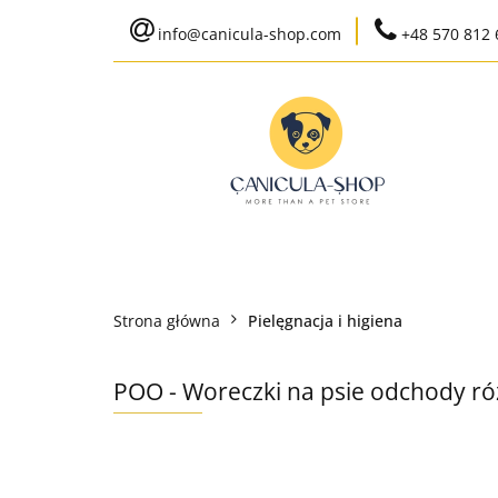
info@canicula-shop.com
+48 570 812 
Karma weterynaryj
Wysyłka do 24h
Bestsellery
Karma weterynaryjna
Karma bytowa
Strona główna
Pielęgnacja i higiena
Ko
POO - Woreczki na psie odchody róż