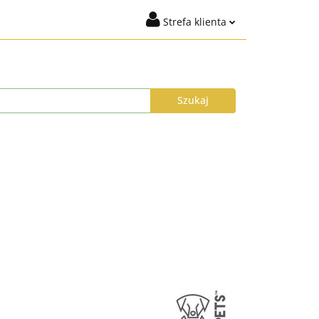
Strefa klienta
igiena
Marki
Zaloguj się
t %
Nowości
Dodaj zgłoszenie
Zgody cookies
ysyłka do 24h
Program Lojalnościowy