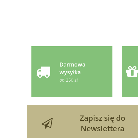
kotów 30ml
Darmowa
wysyłka
od 250 zł
Zapisz się do
Newslettera