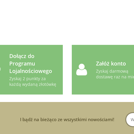
Dołącz do
Programu
Załóż konto
Lojalnościowego
Zyskaj darmową
dostawę raz na mi
Zyskaj 2 punkty za
każdą wydaną złotówkę
I bądź na bieżąco ze wszystkimi nowościami!