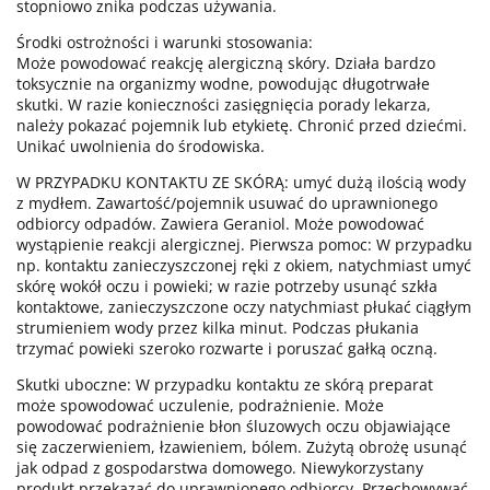
stopniowo znika podczas używania.
Środki ostrożności i warunki stosowania:
Może powodować reakcję alergiczną skóry. Działa bardzo
toksycznie na organizmy wodne, powodując długotrwałe
skutki. W razie konieczności zasięgnięcia porady lekarza,
należy pokazać pojemnik lub etykietę. Chronić przed dziećmi.
Unikać uwolnienia do środowiska.
W PRZYPADKU KONTAKTU ZE SKÓRĄ: umyć dużą ilością wody
z mydłem. Zawartość/pojemnik usuwać do uprawnionego
odbiorcy odpadów. Zawiera Geraniol. Może powodować
wystąpienie reakcji alergicznej. Pierwsza pomoc: W przypadku
np. kontaktu zanieczyszczonej ręki z okiem, natychmiast umyć
skórę wokół oczu i powieki; w razie potrzeby usunąć szkła
kontaktowe, zanieczyszczone oczy natychmiast płukać ciągłym
strumieniem wody przez kilka minut. Podczas płukania
trzymać powieki szeroko rozwarte i poruszać gałką oczną.
Skutki uboczne: W przypadku kontaktu ze skórą preparat
może spowodować uczulenie, podrażnienie. Może
powodować podrażnienie błon śluzowych oczu objawiające
się zaczerwieniem, łzawieniem, bólem. Zużytą obrożę usunąć
jak odpad z gospodarstwa domowego. Niewykorzystany
produkt przekazać do uprawnionego odbiorcy. Przechowywać