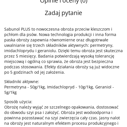
Opinie i oceny (0)
Zadaj pytanie
Sabunol PLUS to nowoczesna obroża przeciw kleszczom i
pchłom dla psów. Nowa technologia produkcji i inna forma
paska obroży zapewnia równomierne oraz długotrwałe
uwalnianie się trzech składników aktywnych: permetryny,
imidachloprydu i geraniolu. Dzięki temu obroża jest skuteczna
przez 5 miesięcy. Badania potwierdzają wysoką tolerancję
miejscową i ogólną co sprawia, że obroża jest bezpieczna
podczas stosowania. Efekty działania obroży są już widoczne
po 5 godzinach od jej założenia.
Składniki aktywne:
Permetryna - 50g/1kg, Imidachlopryd - 10g/1kg, Geraniol -
5g/1kg
Sposób użycia:
Obrożę należy wyjąć ze szczelnego opakowania, dostosować
do obwodu szyi psa i założyć. Obroża jest wodoodporna i
powinna pozostawać na szyi zwierzęcia cały czas. Jasny nalot
na obroży jest naturalnym efektem procesu produkcyjnego i