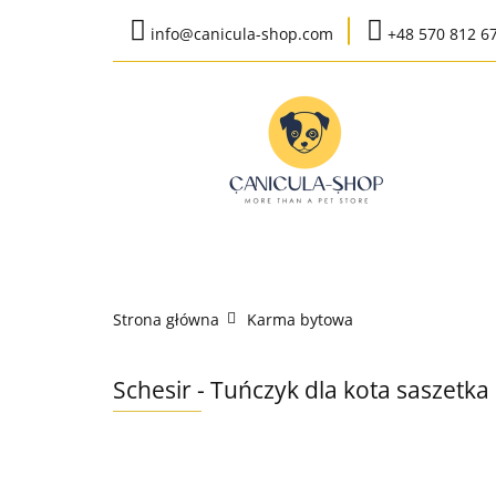
info@canicula-shop.com
+48 570 812 6
Karma weterynaryj
Wysyłka do 24h
Bestsellery
Karma weterynaryjna
Karma bytow
Strona główna
Karma bytowa
K
Schesir - Tuńczyk dla kota saszetka