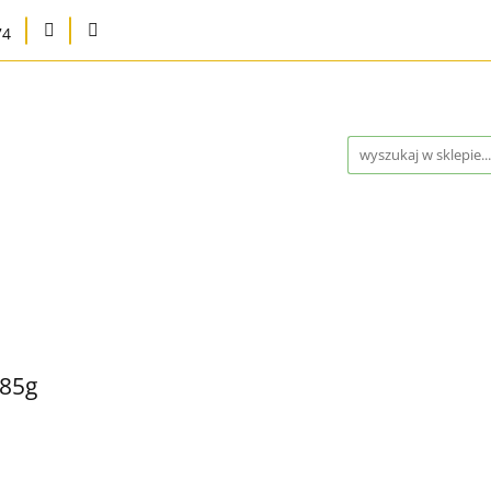
74
na
Karma bytowa
Strefa MED
Pielęgnacja i higie
Program Lojalnościowy
Kontakt
Blog
Outlet 
a
Strefa MED
Pielęgnacja i higiena
Marki
Wysy
ontakt
Blog
Outlet %
Nowości
Bestsellery
 85g