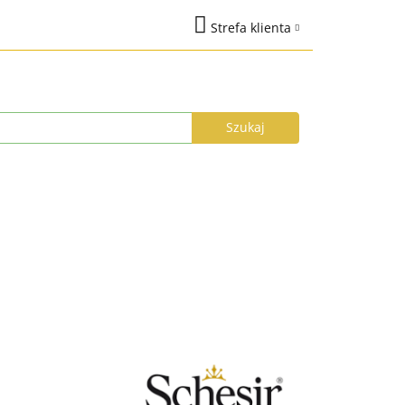
Strefa klienta
na
Marki
Zaloguj się
%
Nowości
Dodaj zgłoszenie
Zgody cookies
łka do 24h
Program Lojalnościowy