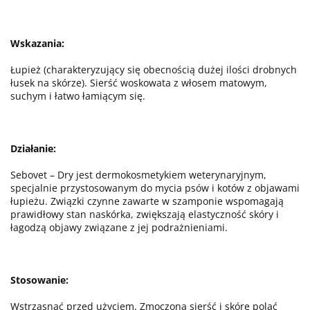
Wskazania:
Łupież (charakteryzujący się obecnością dużej ilości drobnych
łusek na skórze). Sierść woskowata z włosem matowym,
suchym i łatwo łamiącym się.
Działanie:
Sebovet – Dry jest dermokosmetykiem weterynaryjnym,
specjalnie przystosowanym do mycia psów i kotów z objawami
łupieżu. Związki czynne zawarte w szamponie wspomagają
prawidłowy stan naskórka, zwiększają elastyczność skóry i
łagodzą objawy związane z jej podrażnieniami.
Stosowanie:
Wstrząsnąć przed użyciem. Zmoczoną sierść i skórę polać