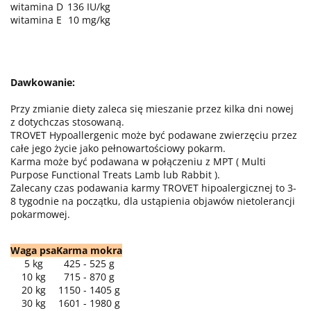
witamina D
136 IU/kg
witamina E
10 mg/kg
Dawkowanie:
Przy zmianie diety zaleca się mieszanie przez kilka dni nowej
z dotychczas stosowaną.
TROVET Hypoallergenic może być podawane zwierzęciu przez
całe jego życie jako pełnowartościowy pokarm.
Karma może być podawana w połączeniu z MPT ( Multi
Purpose Functional Treats Lamb lub Rabbit ).
Zalecany czas podawania karmy TROVET hipoalergicznej to 3-
8 tygodnie na początku, dla ustąpienia objawów nietolerancji
pokarmowej.
Waga psa
Karma mokra
5 kg
425 - 525 g
10 kg
715 - 870 g
20 kg
1150 - 1405 g
30 kg
1601 - 1980 g