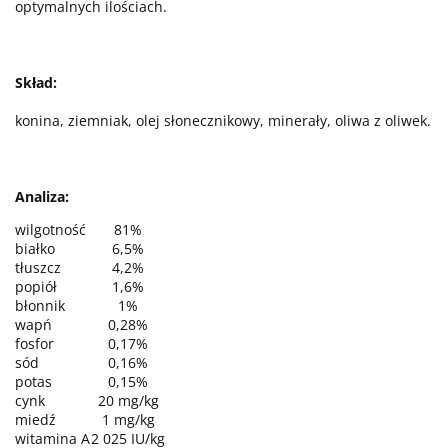
optymalnych ilościach.
Skład:
konina, ziemniak, olej słonecznikowy, minerały, oliwa z oliwek.
Analiza:
wilgotność
81%
białko
6,5%
tłuszcz
4,2%
popiół
1,6%
błonnik
1%
wapń
0,28%
fosfor
0,17%
sód
0,16%
potas
0,15%
cynk
20 mg/kg
miedź
1 mg/kg
witamina A
2 025 IU/kg