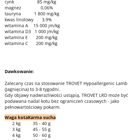
cynk
85 mg/kg
magnez
0,06%
tauryna
1 800 mg/kg
kwas linolowy
3,9%
witamina A
15 000 jm/kg
witamina D3
1 000 jm/kg
witamina E
200 mg/kg
witamina C
200 mg/kg
Dawkowanie:
Zalecany czas na stosowanie TROVET Hypoallergenic Lamb
(Jagnięcina) to 3-8 tygodni.
Gdy objawy nadwrażliwości ustąpią, TROVET LRD może być
podawana nadal kotu bez ograniczeń czasowych - jako
pełnowartościowy pokarm.
Waga kota
Karma sucha
2 kg
35 - 40 g
3 kg
45 - 55 g
4 kg
50 - 60 g