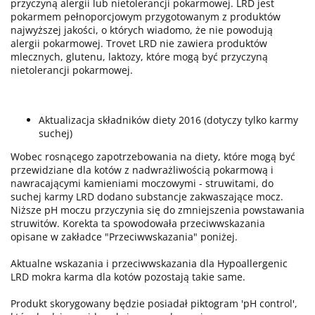
przyczyną alergii lub nietolerancji pokarmowej. LRD jest
pokarmem pełnoporcjowym przygotowanym z produktów
najwyższej jakości, o których wiadomo, że nie powodują
alergii pokarmowej. Trovet LRD nie zawiera produktów
mlecznych, glutenu, laktozy, które mogą być przyczyną
nietolerancji pokarmowej.
Aktualizacja składników diety 2016 (dotyczy tylko karmy
suchej)
Wobec rosnącego zapotrzebowania na diety, które mogą być
przewidziane dla kotów z nadwrażliwością pokarmową i
nawracającymi kamieniami moczowymi - struwitami, do
suchej karmy LRD dodano substancje zakwaszające mocz.
Niższe pH moczu przyczynia się do zmniejszenia powstawania
struwitów. Korekta ta spowodowała przeciwwskazania
opisane w zakładce "Przeciwwskazania" poniżej.
Aktualne wskazania i przeciwwskazania dla Hypoallergenic
LRD mokra karma dla kotów pozostają takie same.
Produkt skorygowany będzie posiadał piktogram 'pH control',