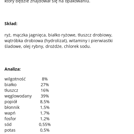
który będzie znajdował się na opakowaniu.
Skład:
ryż, mączka jagnięca, białko ryżowe, tłuszcz drobiowy,
wątróbka drobiowa (hydrolizat), witaminy i pierwiastki
śladowe, olej rybny, drożdże, chlorek sodu.
Analiza:
wilgotność
8%
białko
27%
tłuszcz
16%
węglowodany
39%
popiół
8,5%
błonnik
1,5%
wapń
1,7%
fosfor
1,2%
sód
0,55%
potas
0,5%