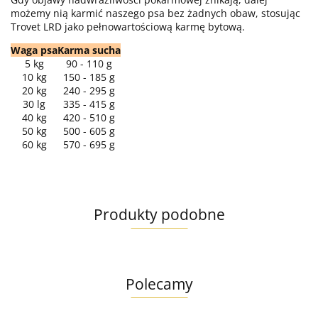
możemy nią karmić naszego psa bez żadnych obaw, stosując
Trovet LRD jako pełnowartościową karmę bytową.
Waga psa
Karma sucha
5 kg
90 - 110 g
10 kg
150 - 185 g
20 kg
240 - 295 g
30 lg
335 - 415 g
40 kg
420 - 510 g
50 kg
500 - 605 g
60 kg
570 - 695 g
Produkty podobne
Polecamy