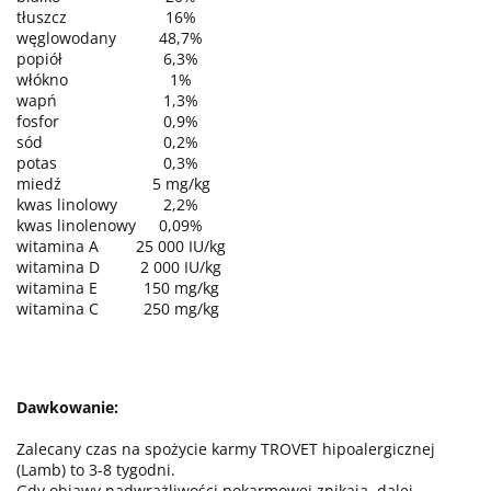
tłuszcz
16%
węglowodany
48,7%
popiół
6,3%
włókno
1%
wapń
1,3%
fosfor
0,9%
sód
0,2%
potas
0,3%
miedź
5 mg/kg
kwas linolowy
2,2%
kwas linolenowy
0,09%
witamina A
25 000 IU/kg
witamina D
2 000 IU/kg
witamina E
150 mg/kg
witamina C
250 mg/kg
Dawkowanie:
Zalecany czas na spożycie karmy TROVET hipoalergicznej
(Lamb) to 3-8 tygodni.
Gdy objawy nadwrażliwości pokarmowej znikają, dalej