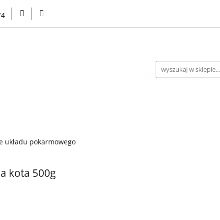
74
na
Karma bytowa
Strefa MED
Pielęgnacja i higie
Program Lojalnościowy
Kontakt
Blog
Outlet 
a
Strefa MED
Pielęgnacja i higiena
Marki
Wysy
e układu pokarmowego
ontakt
Blog
Outlet %
Nowości
Bestsellery
la kota 500g