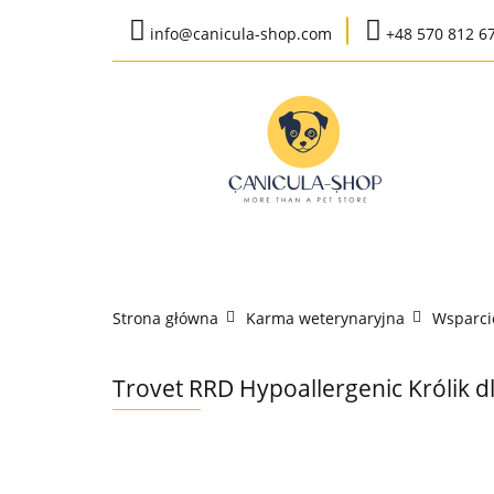
info@canicula-shop.com
+48 570 812 6
Karma weterynaryj
Wysyłka do 24h
Bestsellery
Karma weterynaryjna
Karma bytow
Strona główna
Karma weterynaryjna
Wsparci
K
Trovet RRD Hypoallergenic Królik d