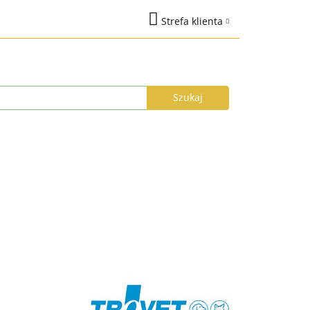
Strefa klienta
na
Marki
Zaloguj się
%
Nowości
Dodaj zgłoszenie
Zgody cookies
łka do 24h
Program Lojalnościowy