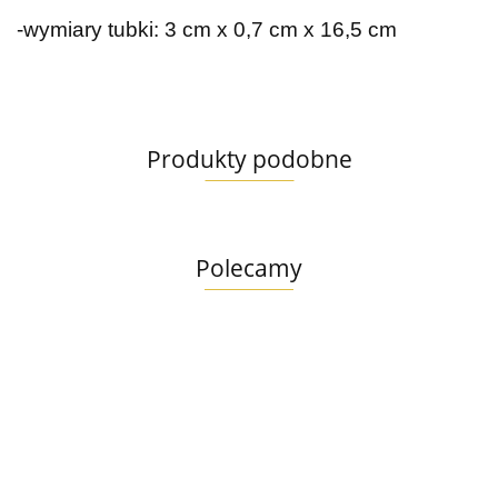
-wymiary tubki: 3 cm x 0,7 cm x 16,5 cm
Produkty podobne
Polecamy
Lab V
Lab V
Syta
Olej z
Arthro
Micha
Syta
Łososia
Comfort
Kość do
Micha
10.99
Anim
41.99
13.99
100%
45 kaps.
żucia
CHEF