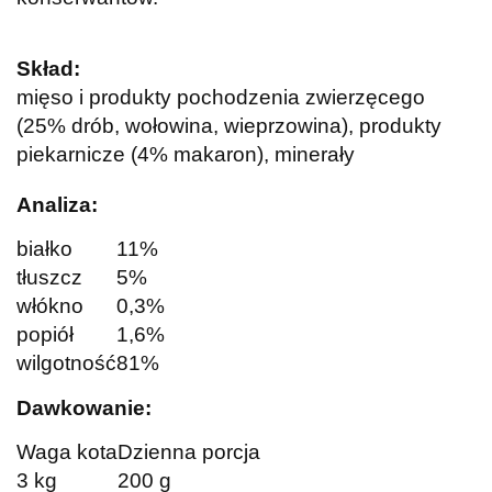
Skład:
mięso i produkty pochodzenia zwierzęcego
(25% drób, wołowina, wieprzowina), produkty
piekarnicze (4% makaron), minerały
Analiza:
białko
11%
tłuszcz
5%
włókno
0,3%
popiół
1,6%
wilgotność
81%
Dawkowanie:
Waga kota
Dzienna porcja
3 kg
200 g