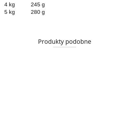
4 kg
245 g
5 kg
280 g
Produkty podobne
Animonda
Animonda
Animonda
Animond
Carny
Carny
Carny
vom
Animonda
Adult
Adult
Adult
Feinsten
Integra
4.79
4.79
4.79
3.49
Kurczak i
Wołowina i
Wołowina,
Wołowina 
Urinary
3.79
Królik 85g
Struś 85g
Indyk,
Kocięta
Struvitsteine
Krewetki
100g
Kurczak 85g
85g