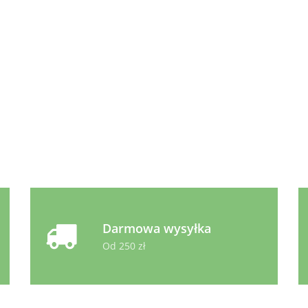
12.99
Animonda Carny
Country
Kurczak, Kaczka i Gęś 
3.99
Koty dorosłe 100g
Darmowa wysyłka
Od 250 zł