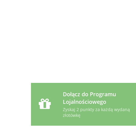
z/d Feline
z/d Canine
u/d Canine
1,5kg
Mini 1kg
puszka 370g
Dołącz do Programu
Lojalnościowego
Zyskaj 2 punkty za każdą wydaną
złotówkę