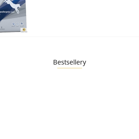
Bestsellery
o
re
Ollo
yk
Ollo
Umami
9
g
Umami
Gęś i
12.99
Ollo Umami
Kaczka i
Indyk
12.99
Jagnięcina i
Indyk 400g
400g
Wołowina 400g