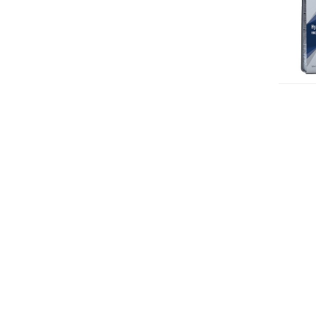
Oll
Pu
Ind
12.9
400
Hill's
Hill's
Hill's
Prescription
Prescription
Prescription
Diet
Diet
Diet
89.99
53.99
14.49