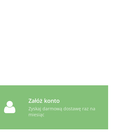
Drobiowy 85g
-
Animonda Carny Country
Wołowina, Jagnięcina i
Bażant - Koty dorosłe 100g
3.99
Załóż konto
Zyskaj darmową dostawę raz na
miesiąc