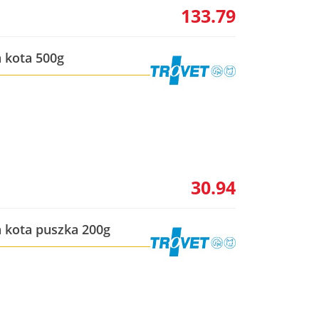
133.79
a kota 500g
30.94
a kota puszka 200g