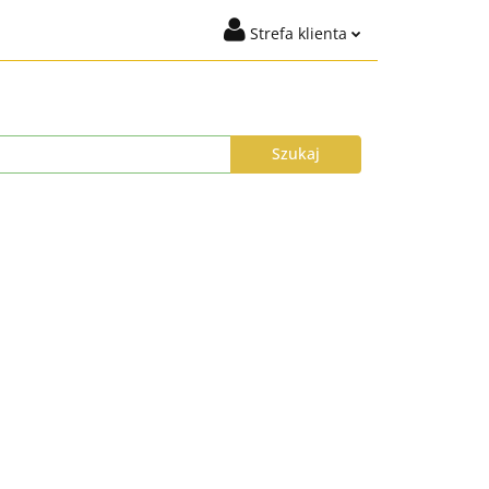
Strefa klienta
igiena
Marki
Zaloguj się
t %
Nowości
Dodaj zgłoszenie
Zgody cookies
ysyłka do 24h
Program Lojalnościowy