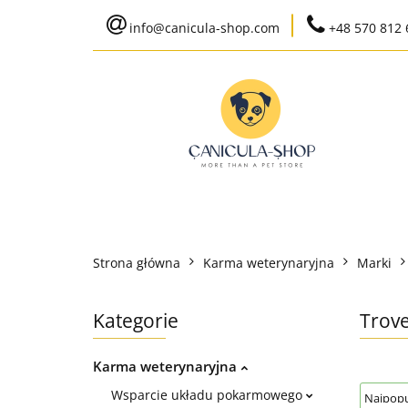
info@canicula-shop.com
+48 570 812 
Karma weterynaryj
Wysyłka do 24h
Bestsellery
Karma weterynaryjna
Karma bytowa
Strona główna
Karma weterynaryjna
Marki
Ko
Kategorie
Trov
Karma weterynaryjna
Wsparcie układu pokarmowego