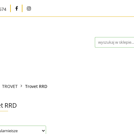
674
na
Karma bytowa
Strefa MED
Pielęgnacja i h
Program Lojalnościowy
Kontakt
Blog
Outle
Strefa MED
Pielęgnacja i higiena
Marki
W
TROVET
Trovet RRD
ntakt
Blog
Outlet %
Nowości
Bestsellery
et RRD