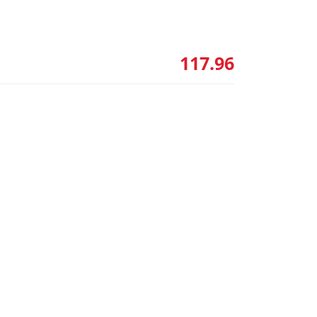
117.96
Animonda
Carny Adult
Koktajl
4.79