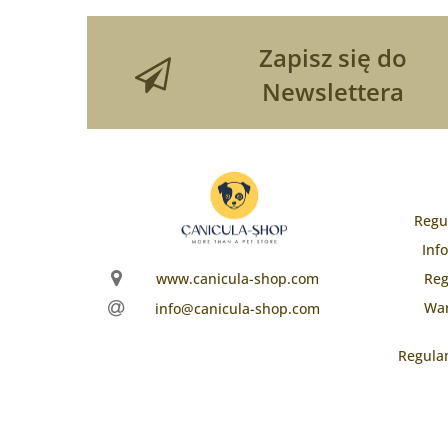
Zapisz się do
Newslettera
Regu
Inf
www.canicula-shop.com
Reg
War
info@canicula-shop.com
Regula