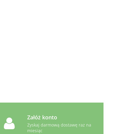
Animonda
Carny Adult
Koktajl
4.79
Drobiowy 85g
-
Animonda Carny Country
Wołowina, Jagnięcina i
Bażant - Koty dorosłe 100g
3.99
Załóż konto
Zyskaj darmową dostawę raz na
miesiąc