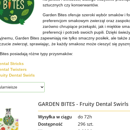
sztucznych czy konserwantów.
Garden Bites oferuje szeroki wybór smaków i 
preferencjom smakowym zwierząt oraz zaspokoić
zarówno chrupiące przekąski, jak i miękkie sm
preferencji i potrzeb swoich pupili. Dzięki świ
jnemu, Garden Bites zapewniają nie tylko smaczny posiłek, ale także 
zucie zwierząt, sprawiając, że każdy smakosz może cieszyć się pysz
Bites posiadają różne typy przysmaków:
ental Stricks
ental Twisters
uity Dental Swirls
GARDEN BITES - Fruity Dental Swirls 
sztuka
Wysyłka w ciągu
do 72h
Dostępność
296 szt.