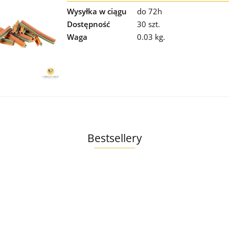
Wysyłka w ciągu
do 72h
Dostępność
30 szt.
Waga
0.03 kg.
Bestsellery
o
re
Ollo
yk
Ollo
Umami
9