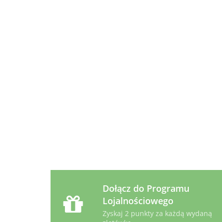
400
Hill's
Hill's
Hill's
Prescription
Prescription
Prescription
Diet
Diet
Diet
89.99
53.99
14.49
z/d Feline
z/d Canine
u/d Canine
1,5kg
Mini 1kg
puszka 370g
Dołącz do Programu
Lojalnościowego
Zyskaj 2 punkty za każdą wydaną