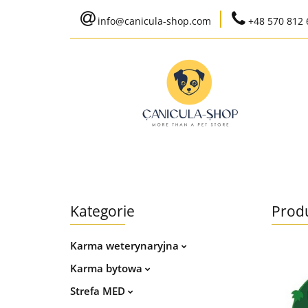
info@canicula-shop.com
+48 570 812 
Karma weterynaryj
Wysyłka do 24h
Bestsellery
Karma weterynaryjna
Karma bytowa
Kategorie
Prod
Ko
Karma weterynaryjna
Karma bytowa
Strefa MED