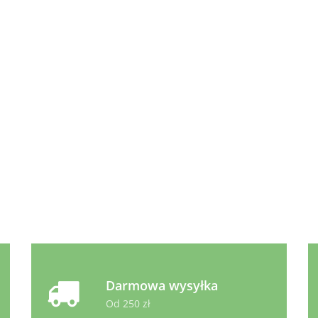
g
Umami
Gęś i
12.99
Ollo Umami
Kaczka i
Indyk
12.99
Jagnięcina i
Indyk 400g
400g
Wołowina 400g
12.99
Animonda Carny
Country
Kurczak, Kaczka i Gęś 
3.99
Koty dorosłe 100g
Darmowa wysyłka
Od 250 zł