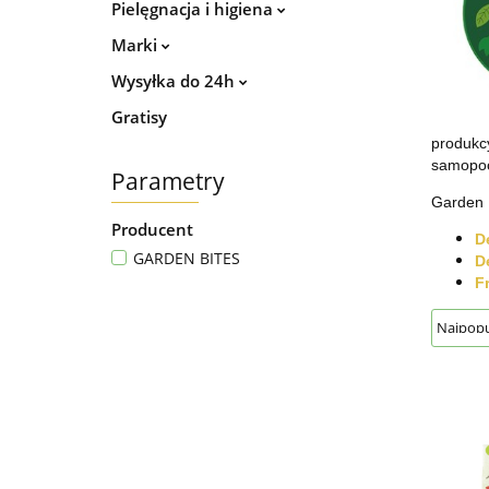
Pielęgnacja i higiena
Marki
Wysyłka do 24h
Gratisy
produkcy
samopoc
Parametry
Garden 
Producent
D
GARDEN BITES
D
Fr