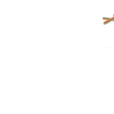
Oll
Pu
Ind
12.9