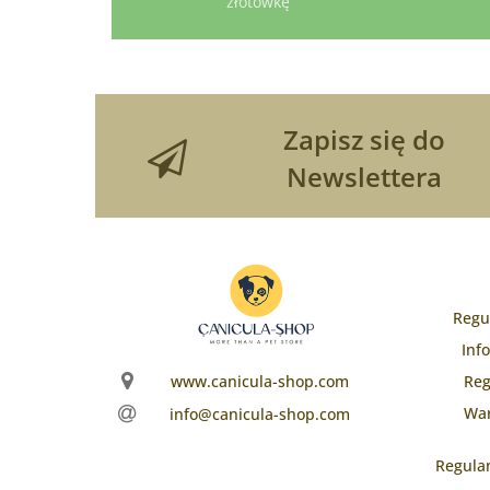
złotówkę
Zapisz się do
Newslettera
Regu
Inf
www.canicula-shop.com
Reg
War
info@canicula-shop.com
Regula