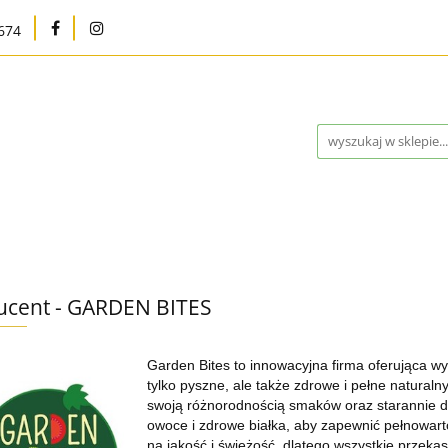
674
na
Karma bytowa
Strefa MED
Pielęgnacja i h
Program Lojalnościowy
Kontakt
Blog
Outle
Strefa MED
Pielęgnacja i higiena
Marki
W
ucent - GARDEN BITES
ntakt
Blog
Outlet %
Nowości
Bestsellery
Garden Bites to innowacyjna firma oferująca wys
tylko pyszne, ale także zdrowe i pełne naturaln
swoją różnorodnością smaków oraz starannie do
owoce i zdrowe białka, aby zapewnić pełnowart
na jakość i świeżość, dlatego wszystkie przeką