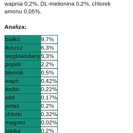
wapnia 0,2%, DL-metionina 0,2%, chlorek
amonu 0,05%.
Analiza:
białko
9,7%
tłuszcz
6,3%
węglowodany
5,3%
popiół
2,2%
błonnik
0,5%
wapń
0,42%
fosfor
0,22%
sód
0,17%
potas
0,2%
chlorki
0,32%
magnez
0,02%
siarka
0,2%