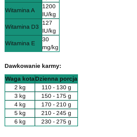
1200
Witamina A
IU/kg
127
Witamina D3
IU/kg
30
Witamina E
mg/kg
Dawkowanie karmy:
Waga kota
Dzienna porcja
2 kg
110 - 130 g
3 kg
150 - 175 g
4 kg
170 - 210 g
5 kg
210 - 245 g
6 kg
230 - 275 g