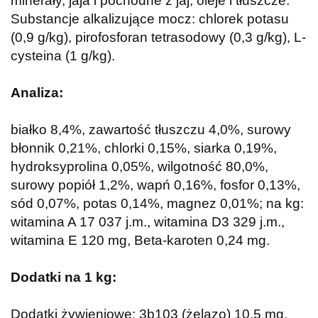
minerały, jaja i pochodne z jaj, oleje i tłuszcze.
Substancje alkalizujące mocz: chlorek potasu
(0,9 g/kg), pirofosforan tetrasodowy (0,3 g/kg), L-
cysteina (1 g/kg).
Analiza:
białko 8,4%, zawartość tłuszczu 4,0%, surowy
błonnik 0,21%, chlorki 0,15%, siarka 0,19%,
hydroksyprolina 0,05%, wilgotność 80,0%,
surowy popiół 1,2%, wapń 0,16%, fosfor 0,13%,
sód 0,07%, potas 0,14%, magnez 0,01%; na kg:
witamina A 17 037 j.m., witamina D3 329 j.m.,
witamina E 120 mg, Beta-karoten 0,24 mg.
Dodatki na 1 kg:
Dodatki żywieniowe: 3b103 (żelazo) 10,5 mg,