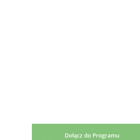
Pu
Ind
12.9
400
Hill's
Hill's
Hill's
Prescription
Prescription
Prescription
Diet
Diet
Diet
89.99
53.99
14.49
z/d Feline
z/d Canine
u/d Canine
1,5kg
Mini 1kg
puszka 370g
Dołącz do Programu