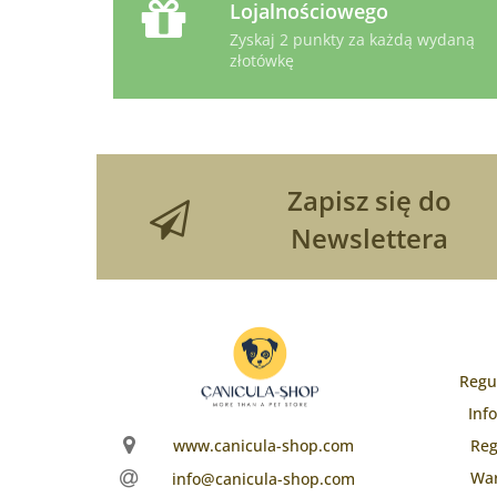
Lojalnościowego
Zyskaj 2 punkty za każdą wydaną
złotówkę
Zapisz się do
Newslettera
Regu
Inf
www.canicula-shop.com
Reg
War
info@canicula-shop.com