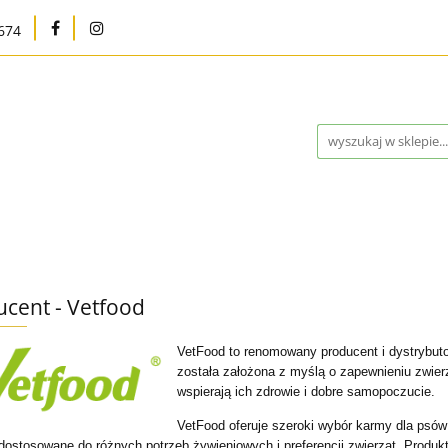
674
na
Karma bytowa
Strefa MED
Pielęgnacja i h
Program Lojalnościowy
Kontakt
Blog
Outle
Strefa MED
Pielęgnacja i higiena
Marki
W
cent - Vetfood
ntakt
Blog
Outlet %
Nowości
Bestsellery
VetFood to renomowany producent i dystrybuto
została założona z myślą o zapewnieniu zwierzę
wspierają ich zdrowie i dobre samopoczucie.
VetFood oferuje szeroki wybór karmy dla psów 
 dostosowane do różnych potrzeb żywieniowych i preferencji zwierząt. Produkt