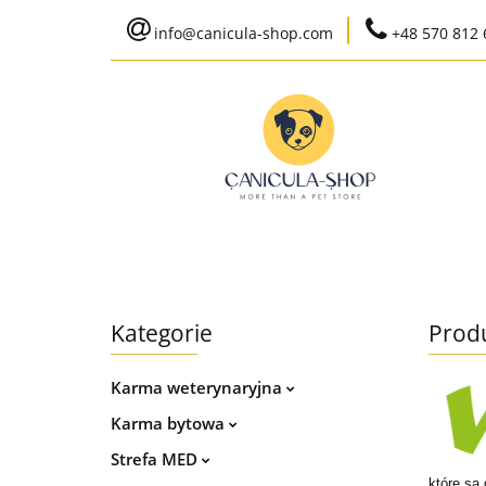
info@canicula-shop.com
+48 570 812 
Karma weterynaryj
Wysyłka do 24h
Bestsellery
Karma weterynaryjna
Karma bytowa
Kategorie
Produ
Ko
Karma weterynaryjna
Karma bytowa
Strefa MED
które są