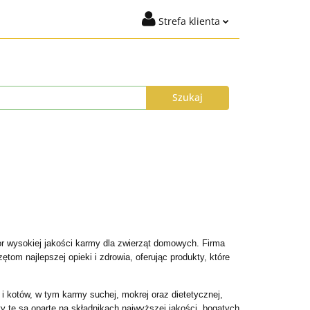
Strefa klienta
igiena
Marki
Zaloguj się
t %
Nowości
Dodaj zgłoszenie
Zgody cookies
ysyłka do 24h
Program Lojalnościowy
r wysokiej jakości karmy dla zwierząt domowych. Firma
tom najlepszej opieki i zdrowia, oferując produkty, które
i kotów, w tym karmy suchej, mokrej oraz dietetycznej,
y te są oparte na składnikach najwyższej jakości, bogatych