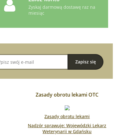
Zyskaj darmową dostawę raz na
miesiąc
Zasady obrotu lekami OTC
Zasady obrotu lekami
Nadzór sprawuje: Wojewódzki Lekarz
Weterynarii w Gdańsku