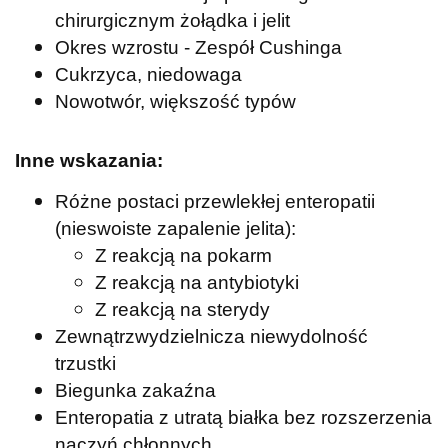
chirurgicznym żołądka i jelit
Okres wzrostu - Zespół Cushinga
Cukrzyca, niedowaga
Nowotwór, większość typów
Inne wskazania:
Różne postaci przewlekłej enteropatii
(nieswoiste zapalenie jelita):
Z reakcją na pokarm
Z reakcją na antybiotyki
Z reakcją na sterydy
Zewnątrzwydzielnicza niewydolność
trzustki
Biegunka zakaźna
Enteropatia z utratą białka bez rozszerzenia
naczyń chłonnych