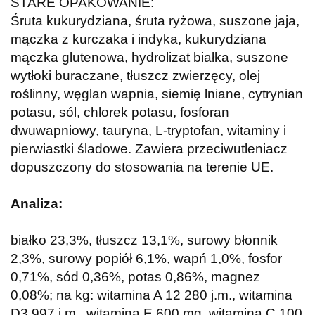
STARE OPAKOWANIE:
Śruta kukurydziana, śruta ryżowa, suszone jaja,
mączka z kurczaka i indyka, kukurydziana
mączka glutenowa, hydrolizat białka, suszone
wytłoki buraczane, tłuszcz zwierzęcy, olej
roślinny, węglan wapnia, siemię lniane, cytrynian
potasu, sól, chlorek potasu, fosforan
dwuwapniowy, tauryna, L-tryptofan, witaminy i
pierwiastki śladowe. Zawiera przeciwutleniacz
dopuszczony do stosowania na terenie UE.
Analiza:
białko 23,3%, tłuszcz 13,1%, surowy błonnik
2,3%, surowy popiół 6,1%, wapń 1,0%, fosfor
0,71%, sód 0,36%, potas 0,86%, magnez
0,08%; na kg: witamina A 12 280 j.m., witamina
D3 997 j.m., witamina E 600 mg, witamina C 100