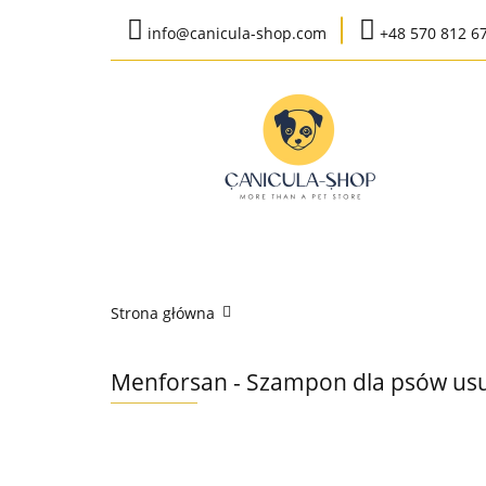
info@canicula-shop.com
+48 570 812 6
Karma weterynaryj
Wysyłka do 24h
Bestsellery
Karma weterynaryjna
Karma bytow
Strona główna
K
Menforsan - Szampon dla psów us