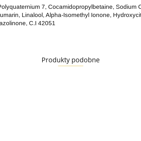
n Polyquaternium 7, Cocamidopropylbetaine, Sodium
umarin, Linalool, Alpha-Isomethyl Ionone, Hydroxycitr
iazolinone, C.I 42051
Produkty podobne