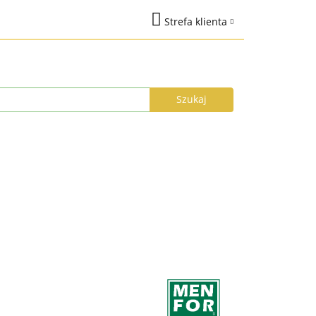
Strefa klienta
na
Marki
Zaloguj się
%
Nowości
Dodaj zgłoszenie
Zgody cookies
łka do 24h
Program Lojalnościowy