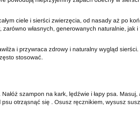
całym ciele i sierści zwierzęcia, od nasady aż po ko
zarówno własnych, generowanych naturalnie, jak i 
awilża i przywraca zdrowy i naturalny wygląd sierśc
zęsto stosować.
. Nałóż szampon na kark, lędźwie i łapy psa. Masuj,
l psu otrząsnąć się . Osusz ręcznikiem, wysusz sus