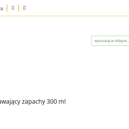
74
na
Karma bytowa
Strefa MED
Pielęgnacja i higie
Program Lojalnościowy
Kontakt
Blog
Outlet 
a
Strefa MED
Pielęgnacja i higiena
Marki
Wysy
ontakt
Blog
Outlet %
Nowości
Bestsellery
uwający zapachy 300 ml