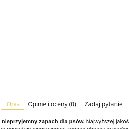
Opis
Opinie i oceny (0)
Zadaj pytanie
nieprzyjemny zapach dla psów.
Najwyższej jakoś
które powodują nieprzyjemny zapach obecny w sierści