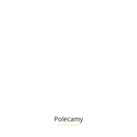
Francodex
Szampon dla szczeniąt saszetka 20ml
2.79
Polecamy