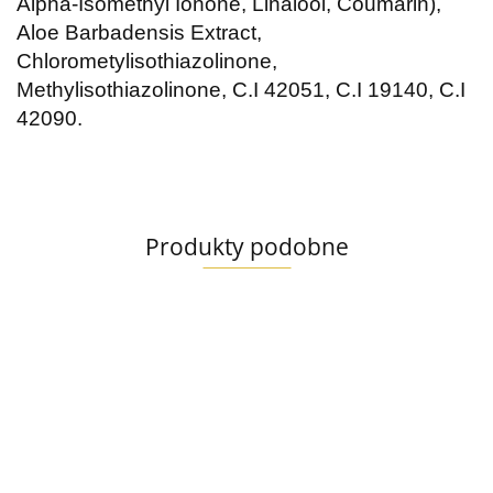
Alpha-Isomethyl Ionone, Linalool, Coumarin),
Aloe Barbadensis Extract,
Chlorometylisothiazolinone,
Methylisothiazolinone, C.I 42051, C.I 19140, C.I
42090.
Produkty podobne