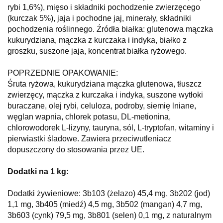
rybi 1,6%), mięso i składniki pochodzenie zwierzęcego
(kurczak 5%), jaja i pochodne jaj, minerały, składniki
pochodzenia roślinnego. Źródła białka: glutenowa mączka
kukurydziana, mączka z kurczaka i indyka, białko z
groszku, suszone jaja, koncentrat białka ryżowego.
POPRZEDNIE OPAKOWANIE:
Śruta ryżowa, kukurydziana mączka glutenowa, tłuszcz
zwierzęcy, mączka z kurczaka i indyka, suszone wytłoki
buraczane, olej rybi, celuloza, podroby, siemię lniane,
węglan wapnia, chlorek potasu, DL-metionina,
chlorowodorek L-lizyny, tauryna, sól, L-tryptofan, witaminy i
pierwiastki śladowe. Zawiera przeciwutleniacz
dopuszczony do stosowania przez UE.
Dodatki na 1 kg:
Dodatki żywieniowe: 3b103 (żelazo) 45,4 mg, 3b202 (jod)
1,1 mg, 3b405 (miedź) 4,5 mg, 3b502 (mangan) 4,7 mg,
3b603 (cynk) 79,5 mg, 3b801 (selen) 0,1 mg, z naturalnym